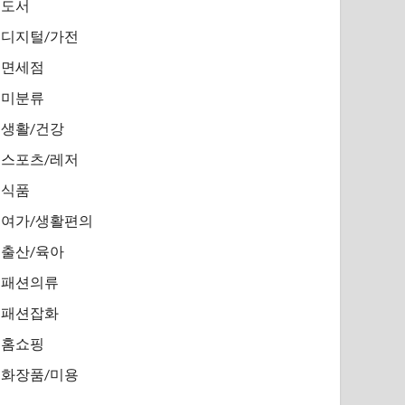
도서
디지털/가전
면세점
미분류
생활/건강
스포츠/레저
식품
여가/생활편의
출산/육아
패션의류
패션잡화
홈쇼핑
화장품/미용