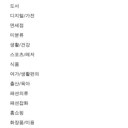
도서
디지털/가전
면세점
미분류
생활/건강
스포츠/레저
식품
여가/생활편의
출산/육아
패션의류
패션잡화
홈쇼핑
화장품/미용