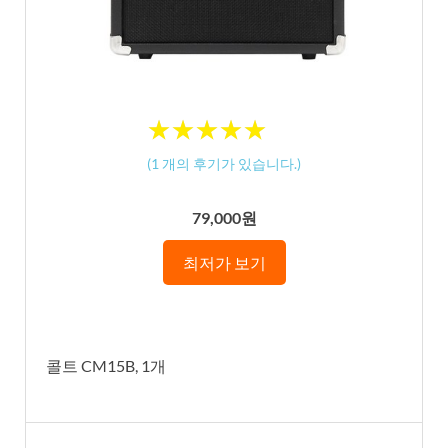
★
★
★
★
★
★
★
★
★
★
(
1
개의 후기가 있습니다.)
79,000원
최저가 보기
콜트 CM15B, 1개