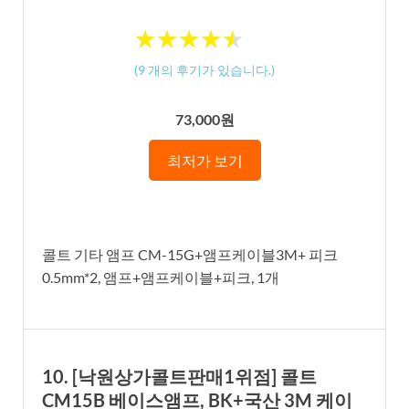
★
★
★
★
★
★
★
★
★
★
(
9
개의 후기가 있습니다.)
73,000원
최저가 보기
콜트 기타 앰프 CM-15G+앰프케이블3M+ 피크
0.5mm*2, 앰프+앰프케이블+피크, 1개
10. [낙원상가콜트판매1위점] 콜트
CM15B 베이스앰프, BK+국산 3M 케이