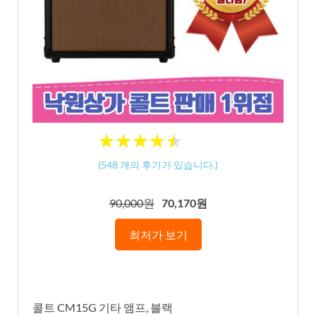
★
★
★
★
★
★
★
★
★
★
(
548
개의 후기가 있습니다.)
90,000원
70,170원
최저가 보기
콜트 CM15G 기타 앰프, 블랙