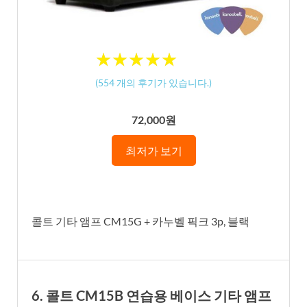
★
★
★
★
★
★
★
★
★
★
(
554
개의 후기가 있습니다.)
72,000원
최저가 보기
콜트 기타 앰프 CM15G + 카누벨 픽크 3p, 블랙
6. 콜트 CM15B 연습용 베이스 기타 앰프