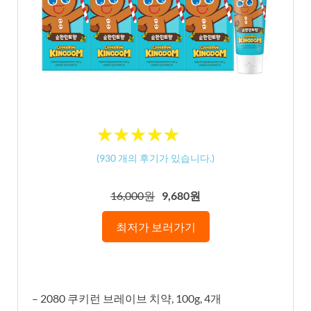
★
★
★
★
★
★
★
★
★
★
(
930
개의 후기가 있습니다.)
16,000원
9,680원
최저가 보러가기
– 2080 쿠키런 브레이브 치약, 100g, 4개