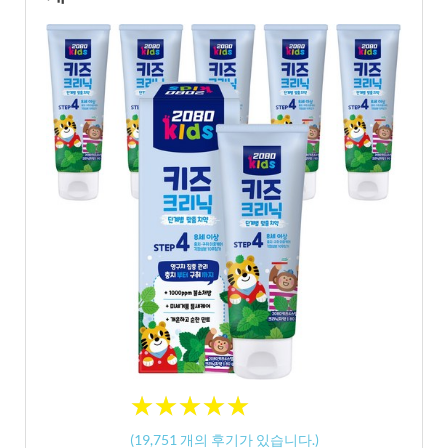
★
★
★
★
★
★
★
★
★
★
(
19,751
개의 후기가 있습니다.)