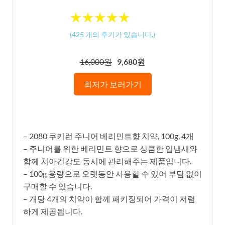
★
★
★
★
★
★
★
★
★
★
(
425
개의 후기가 있습니다.)
16,000원
9,680원
최저가 보러가기
– 2080 쿠키런 주니어 베리민트향 치약, 100g, 4개
– 주니어를 위한 베리민트 향으로 상큼한 입냄새와
함께 치아건강도 동시에 관리해주는 제품입니다.
– 100g 용량으로 오랫동안 사용할 수 있어 부담 없이
구매할 수 있습니다.
– 개당 4개의 치약이 함께 패키징되어 가격이 저렴
하게 제공됩니다.