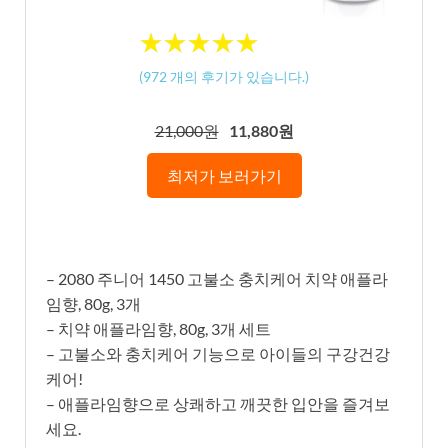
★
★
★
★
★
★
★
★
★
★
(
972
개의 후기가 있습니다.)
21,000원
11,880원
최저가 보러가기
– 2080 주니어 1450 고불소 충치케어 치약 애플라
임향, 80g, 3개
– 치약 애플라임향, 80g, 3개 세트
– 고불소와 충치케어 기능으로 아이들의 구강건강
케어!
– 애플라임향으로 상쾌하고 깨끗한 입안을 즐겨보
세요.