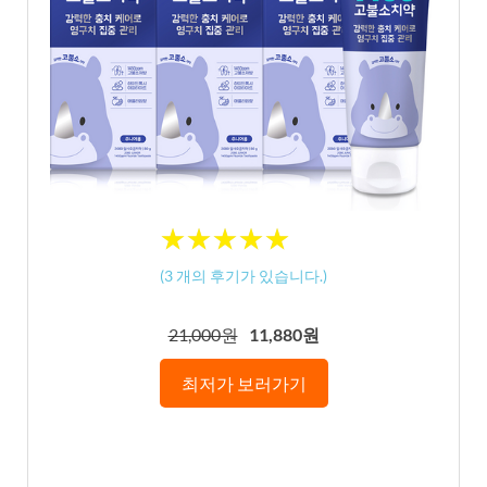
★
★
★
★
★
★
★
★
★
★
(
3
개의 후기가 있습니다.)
21,000원
11,880원
최저가 보러가기