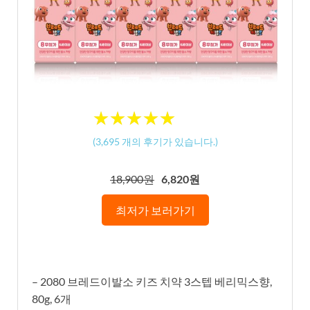
★
★
★
★
★
★
★
★
★
★
(
3,695
개의 후기가 있습니다.)
18,900원
6,820원
최저가 보러가기
– 2080 브레드이발소 키즈 치약 3스텝 베리믹스향,
80g, 6개