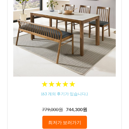
★
★
★
★
★
★
★
★
★
★
(
63
개의 후기가 있습니다.)
779,000원
744,300원
최저가 보러가기