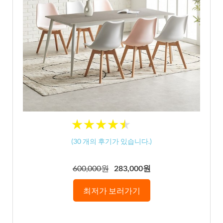
★
★
★
★
★
★
★
★
★
★
(
30
개의 후기가 있습니다.)
600,000원
283,000원
최저가 보러가기