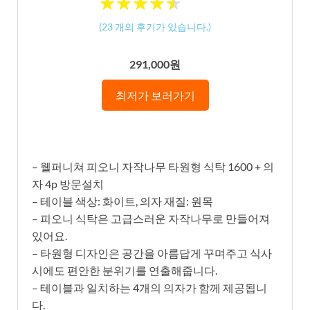
★
★
★
★
★
★
★
★
★
★
(
23
개의 후기가 있습니다.)
291,000원
최저가 보러가기
– 웰퍼니쳐 피오니 자작나무 타원형 식탁 1600 + 의
자 4p 방문설치
– 테이블 색상: 화이트, 의자 재질: 원목
– 피오니 식탁은 고급스러운 자작나무로 만들어져
있어요.
– 타원형 디자인은 공간을 아름답게 꾸며주고 식사
시에도 편안한 분위기를 연출해줍니다.
– 테이블과 일치하는 4개의 의자가 함께 제공됩니
다.