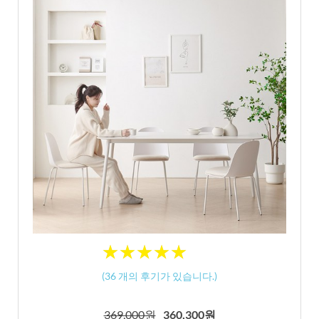
★
★
★
★
★
★
★
★
★
★
(
36
개의 후기가 있습니다.)
369,000원
360,300원