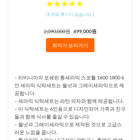
★
★
★
★
★
★
★
★
★
★
(
1
개의 후기가 있습니다.)
2,090,000원
699,000원
최저가 보러가기
– 리비니아의 포쉐린 통세라믹 스코틀 1600 1800 6
인 세라믹 식탁세트는 월넛과 그레이세라믹으로 제
공됩니다.
– 세라믹 식탁세트는 라탄 의자와 함께 제공됩니다.
– 이 식탁세트는 6인용으로 디자인되어 가족과 친구
들과 함께 식사를 즐길 수 있습니다.
– 월넛과 그레이세라믹으로 제작된 것으로 고급스
러운 느낌을 줍니다.
– 통세라믹 소재는 내구성이 강하고 노후에도 변색