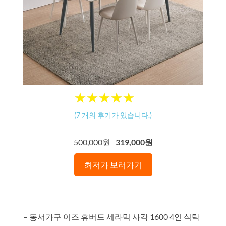
★
★
★
★
★
★
★
★
★
★
(
7
개의 후기가 있습니다.)
500,000원
319,000원
최저가 보러가기
– 동서가구 이즈 휴버드 세라믹 사각 1600 4인 식탁