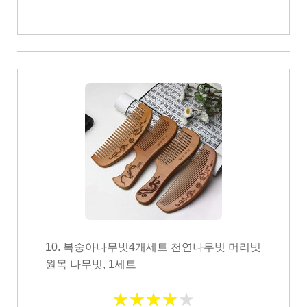
10. 복숭아나무빗4개세트 천연나무빗 머리빗
원목 나무빗, 1세트
★
★
★
★
★
★
★
★
★
★