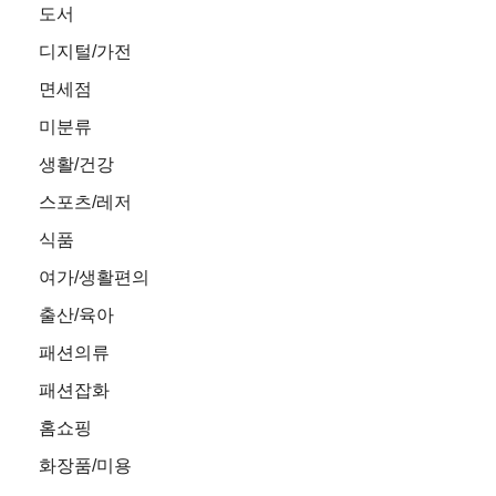
도서
디지털/가전
면세점
미분류
생활/건강
스포츠/레저
식품
여가/생활편의
출산/육아
패션의류
패션잡화
홈쇼핑
화장품/미용