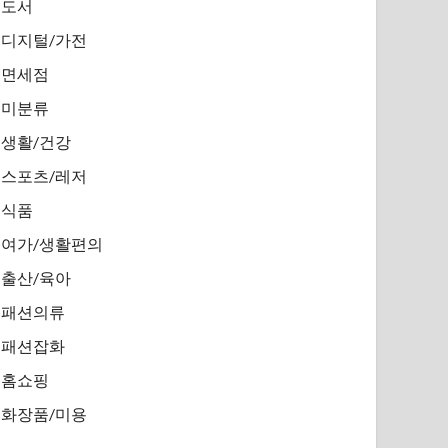
도서
디지털/가전
면세점
미분류
생활/건강
스포츠/레저
식품
여가/생활편의
출산/육아
패션의류
패션잡화
홈쇼핑
화장품/미용