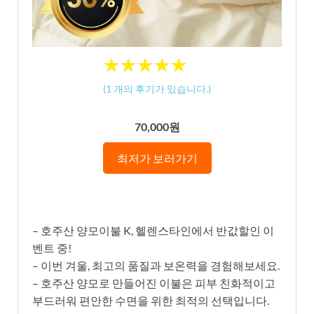
★
★
★
★
★
★
★
★
★
★
(
1
개의 후기가 있습니다.)
70,000원
최저가 보러가기
– 호주산 양모이불 K, 헬렌스타인에서 반값할인 이
벤트 중!
– 이번 겨울, 최고의 품질과 보온력을 경험해보세요.
– 호주산 양모로 만들어진 이불은 피부 친화적이고
부드러워 편안한 수면을 위한 최적의 선택입니다.