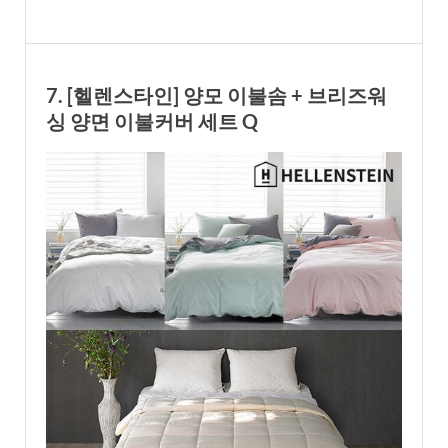
7. [헬렌스타인] 양모 이불솜 + 브리즈워
싱 양면 이불커버 세트 Q