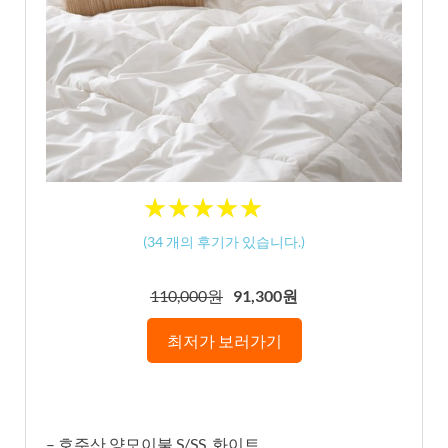
★
★
★
★
★
★
★
★
★
★
(
34
개의 후기가 있습니다.)
110,000원
91,300원
최저가 보러가기
– 호주산 양모이불 S/SS, 화이트.