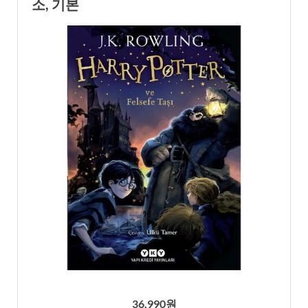
소, 기본
36,990원