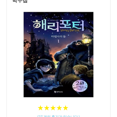
학수첩
★
★
★
★
★
★
★
★
★
★
(
27
개의 후기가 있습니다.)