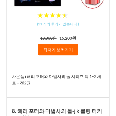
★
★
★
★
★
★
★
★
★
★
(
21
개의 후기가 있습니다.)
18,000원
16,200원
최저가 보러가기
사은품+해리 포터와 마법사의 돌 시리즈 책 1~2 세
트 – 전2권
8. 해리 포터와 마법사의 돌-j k 롤링 터키