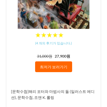
★
★
★
★
★
★
★
★
★
★
(
4
개의 후기가 있습니다.)
31,000원
27,900원
최저가 보러가기
[문학수첩]해리 포터와 마법사의 돌 (일러스트 에디
션), 문학수첩, 조앤 K. 롤링