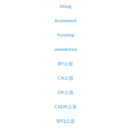
bhlog
Acomment
Yunshop
wwwkorea
BY쇼핑
CA쇼핑
DK쇼핑
CADK쇼핑
SPQ쇼핑