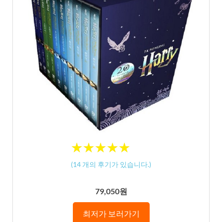
★
★
★
★
★
★
★
★
★
★
(
14
개의 후기가 있습니다.)
79,050원
최저가 보러가기