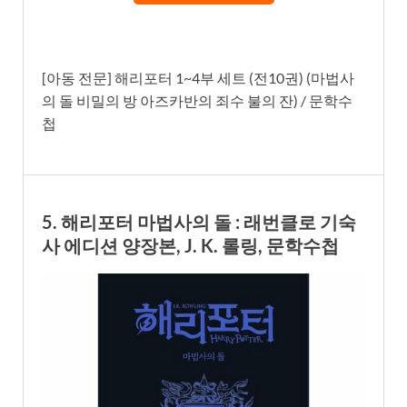
[아동 전문] 해리포터 1~4부 세트 (전10권) (마법사
의 돌 비밀의 방 아즈카반의 죄수 불의 잔) / 문학수
첩
5. 해리포터 마법사의 돌 : 래번클로 기숙
사 에디션 양장본, J. K. 롤링, 문학수첩