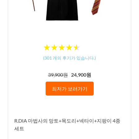
★
★
★
★
★
★
★
★
★
★
(
301
개의 후기가 있습니다.)
39,900원
24,900원
최저가 보러가기
R.DIA 마법사의 망토+목도리+넥타이+지팡이 4종
세트