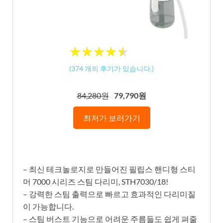
★
★
★
★
★
★
★
★
★
★
(
374
개의 후기가 있습니다.)
84,280원
79,790원
최저가 보러가기
– 최신 테크놀로지로 만들어진 필립스 핸디형 스티
머 7000 시리즈 스팀 다리미, STH7030/18!
– 강력한 스팀 출력으로 빠르고 효과적인 다리미질
이 가능합니다.
– 스팀 버스트 기능으로 어려운 주름들도 쉽게 펴줄