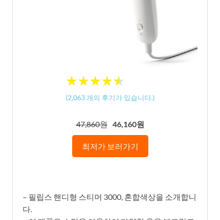
★
★
★
★
★
★
★
★
★
★
(
2,063
개의 후기가 있습니다.)
47,860원
46,160원
최저가 보러가기
– 필립스 핸디형 스티머 3000, 혼합색상을 소개합니
다.