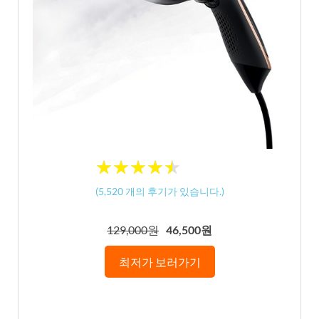
★
★
★
★
★
★
★
★
★
★
(
5,520
개의 후기가 있습니다.)
129,000원
46,500원
최저가 보러가기