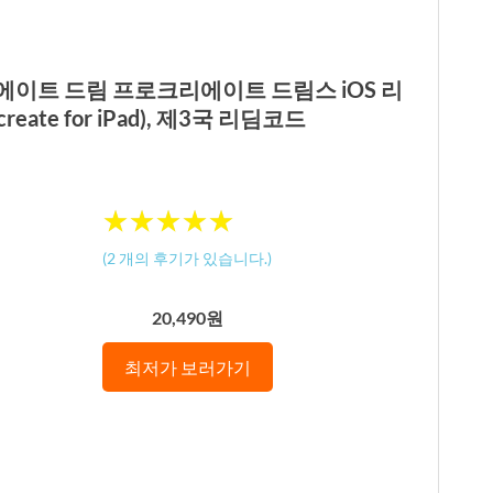
에이트 드림 프로크리에이트 드림스 iOS 리
eate for iPad), 제3국 리딤코드
★
★
★
★
★
★
★
★
★
★
(
2
개의 후기가 있습니다.)
20,490원
최저가 보러가기