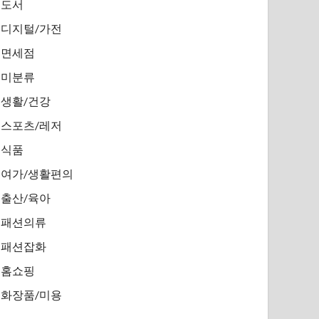
도서
디지털/가전
면세점
미분류
생활/건강
스포츠/레저
식품
여가/생활편의
출산/육아
패션의류
패션잡화
홈쇼핑
화장품/미용