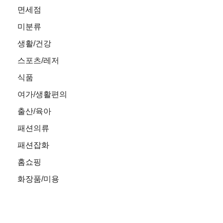
면세점
미분류
생활/건강
스포츠/레저
식품
여가/생활편의
출산/육아
패션의류
패션잡화
홈쇼핑
화장품/미용