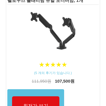
펠로우즈 플래티넘 듀얼 모니터암, 1개
★
★
★
★
★
★
★
★
★
★
(
5
개의 후기가 있습니다.)
111,950원
107,500원
최저가 보기