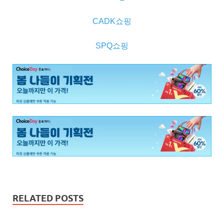
CADK쇼핑
SPQ쇼핑
RELATED POSTS