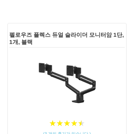
펠로우즈 플렉스 듀얼 슬라이더 모니터암 1단,
1개, 블랙
★
★
★
★
★
★
★
★
★
★
(
3
개의 후기가 있습니다.)