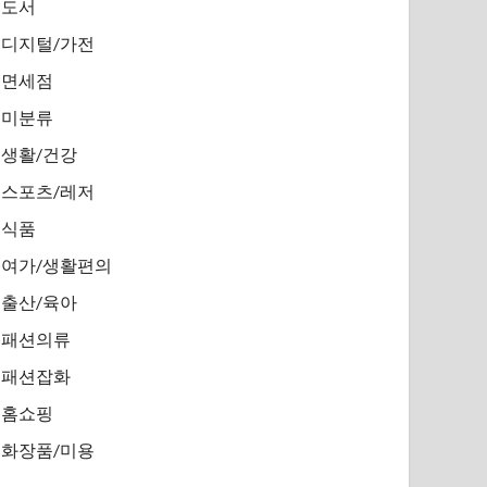
도서
디지털/가전
면세점
미분류
생활/건강
스포츠/레저
식품
여가/생활편의
출산/육아
패션의류
패션잡화
홈쇼핑
화장품/미용