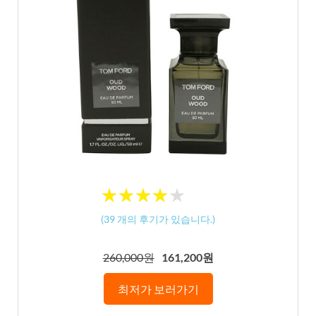
★
★
★
★
★
★
★
★
★
★
(
39
개의 후기가 있습니다.)
260,000원
161,200원
최저가 보러가기