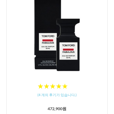
★
★
★
★
★
★
★
★
★
★
(
4
개의 후기가 있습니다.)
472,900원