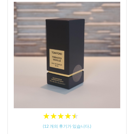
★
★
★
★
★
★
★
★
★
★
(
12
개의 후기가 있습니다.)