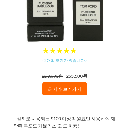
★
★
★
★
★
★
★
★
★
★
(
3
개의 후기가 있습니다.)
258,090원
255,500원
최저가 보러가기
– 실제로 사용되는 $100 이상의 원료만 사용하여 제
작된 톰포드 패뷸러스 오 드 퍼퓸!