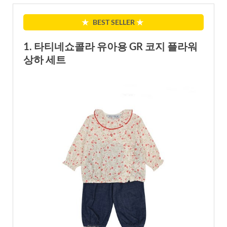
★
BEST SELLER
★
1. 타티네쇼콜라 유아용 GR 코지 플라워
상하 세트