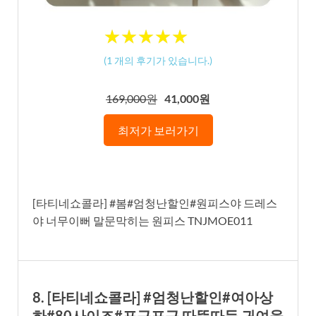
★
★
★
★
★
★
★
★
★
★
(
1
개의 후기가 있습니다.)
169,000원
41,000원
최저가 보러가기
[타티네쇼콜라] #봄#엄청난할인#원피스야 드레스
야 너무이뻐 말문막히는 원피스 TNJMOE011
8. [타티네쇼콜라] #엄청난할인#여아상
하#80사이즈#포근포근 따뜻따듯 귀여움