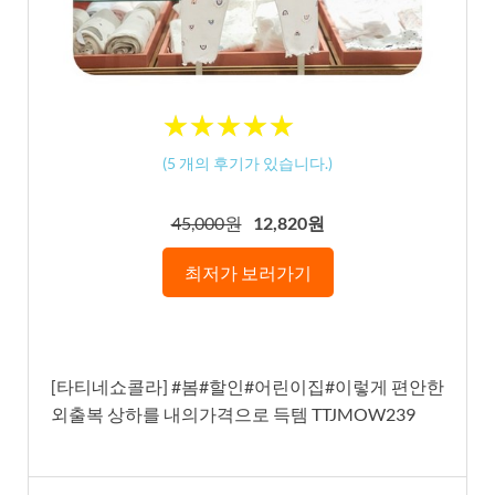
★
★
★
★
★
★
★
★
★
★
(
5
개의 후기가 있습니다.)
45,000원
12,820원
최저가 보러가기
[타티네쇼콜라] #봄#할인#어린이집#이렇게 편안한
외출복 상하를 내의가격으로 득템 TTJMOW239