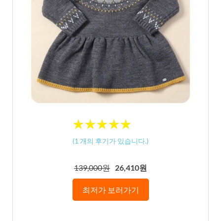
★
★
★
★
★
★
★
★
★
★
(
1
개의 후기가 있습니다.)
139,000원
26,410원
최저가 보러가기