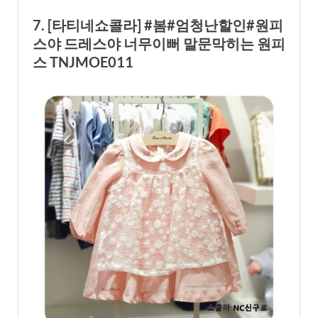
7. [타티네쇼콜라] #봄#엄청난할인#원피
스야 드레스야 너무이뻐 말문막히는 원피
스 TNJMOE011