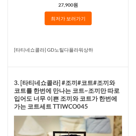
27,900원
최저가 보러가기
[타티네쇼콜라] GD노틸다플라워상하
3. [타티네쇼콜라] #조끼#코트#조끼와
코트를 한번에 만나는 코트~조끼만 따로
입어도 너무 이쁜 조끼와 코트가 한번에
가는 코트세트 TTIWCO045