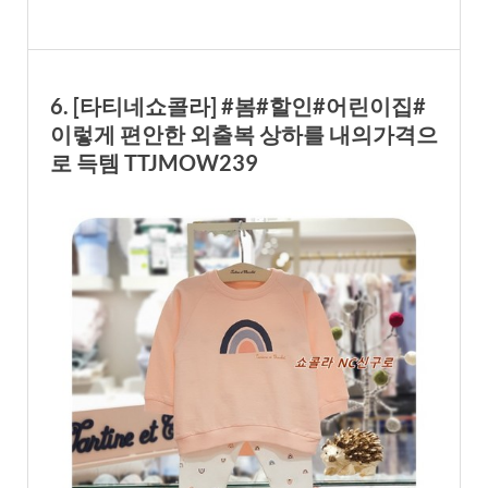
6. [타티네쇼콜라] #봄#할인#어린이집#
이렇게 편안한 외출복 상하를 내의가격으
로 득템 TTJMOW239