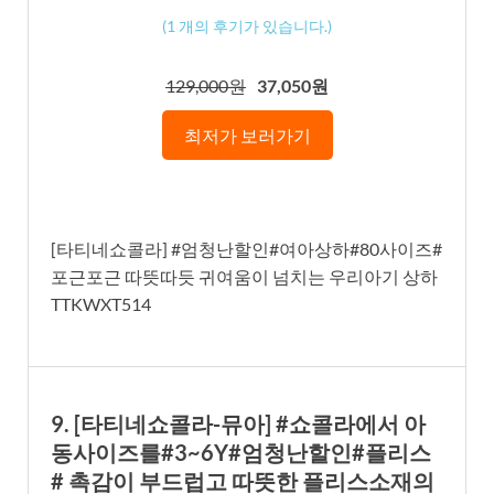
(
1
개의 후기가 있습니다.)
129,000원
37,050원
최저가 보러가기
[타티네쇼콜라] #엄청난할인#여아상하#80사이즈#
포근포근 따뜻따듯 귀여움이 넘치는 우리아기 상하
TTKWXT514
9. [타티네쇼콜라-뮤아] #쇼콜라에서 아
동사이즈를#3~6Y#엄청난할인#플리스
# 촉감이 부드럽고 따뜻한 플리스소재의