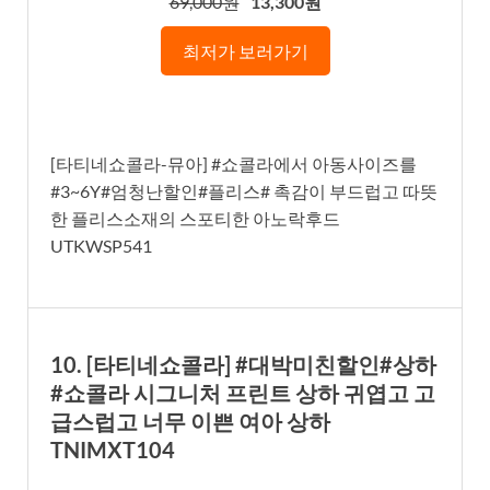
69,000원
13,300원
최저가 보러가기
[타티네쇼콜라-뮤아] #쇼콜라에서 아동사이즈를
#3~6Y#엄청난할인#플리스# 촉감이 부드럽고 따뜻
한 플리스소재의 스포티한 아노락후드
UTKWSP541
10. [타티네쇼콜라] #대박미친할인#상하
#쇼콜라 시그니처 프린트 상하 귀엽고 고
급스럽고 너무 이쁜 여아 상하
TNIMXT104