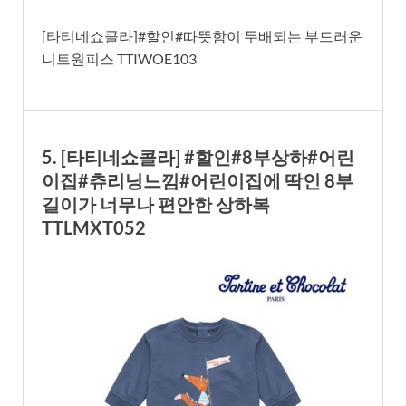
[타티네쇼콜라]#할인#따뜻함이 두배되는 부드러운
니트원피스 TTIWOE103
5. [타티네쇼콜라] #할인#8부상하#어린
이집#츄리닝느낌#어린이집에 딱인 8부
길이가 너무나 편안한 상하복
TTLMXT052