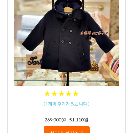
★
★
★
★
★
★
★
★
★
★
(
1
개의 후기가 있습니다.)
269,000원
51,110원
최저가 보러가기