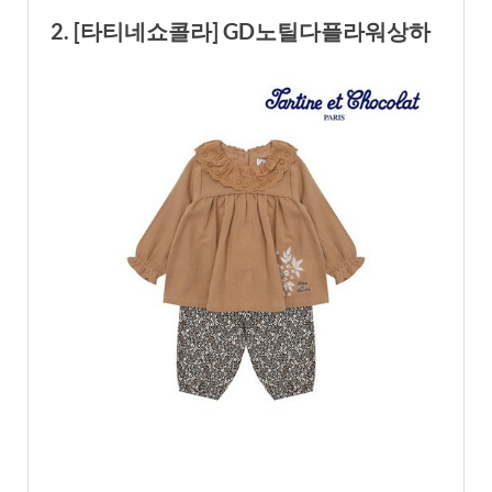
2. [타티네쇼콜라] GD노틸다플라워상하