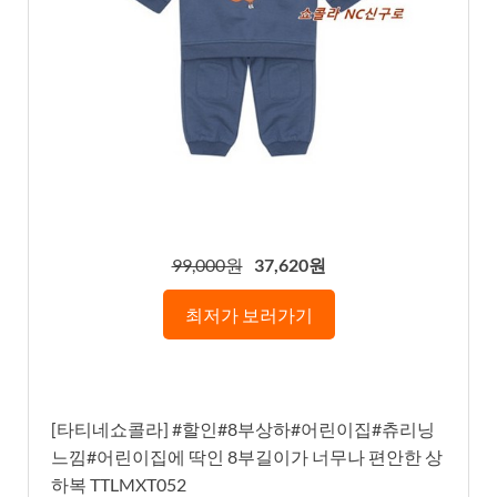
99,000원
37,620원
최저가 보러가기
[타티네쇼콜라] #할인#8부상하#어린이집#츄리닝
느낌#어린이집에 딱인 8부길이가 너무나 편안한 상
하복 TTLMXT052