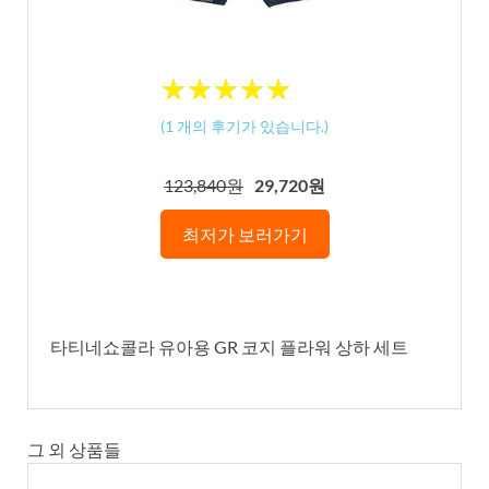
★
★
★
★
★
★
★
★
★
★
(
1
개의 후기가 있습니다.)
123,840원
29,720원
최저가 보러가기
타티네쇼콜라 유아용 GR 코지 플라워 상하 세트
그 외 상품들