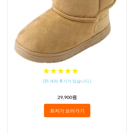
★
★
★
★
★
★
★
★
★
★
(
35
개의 후기가 있습니다.)
29,900원
최저가 보러가기