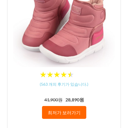
★
★
★
★
★
★
★
★
★
★
(
563
개의 후기가 있습니다.)
41,900원
28,890원
최저가 보러가기