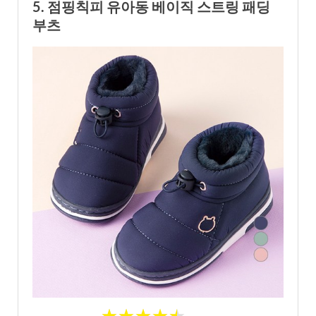
5. 점핑칙피 유아동 베이직 스트링 패딩
부츠
★
★
★
★
★
★
★
★
★
★