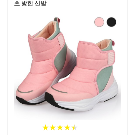
츠 방한 신발
★
★
★
★
★
★
★
★
★
★