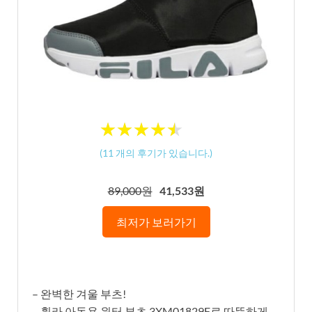
★
★
★
★
★
★
★
★
★
★
(
11
개의 후기가 있습니다.)
89,000원
41,533원
최저가 보러가기
– 완벽한 겨울 부츠!
– 휠라 아동용 윈터 부츠 3XM01829F로 따뜻하게