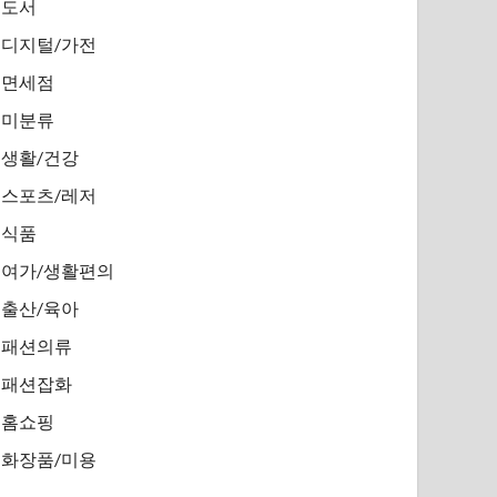
도서
디지털/가전
면세점
미분류
생활/건강
스포츠/레저
식품
여가/생활편의
출산/육아
패션의류
패션잡화
홈쇼핑
화장품/미용