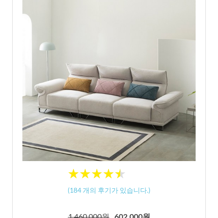
★
★
★
★
★
★
★
★
★
★
(
184
개의 후기가 있습니다.)
1,460,000원
602,000원