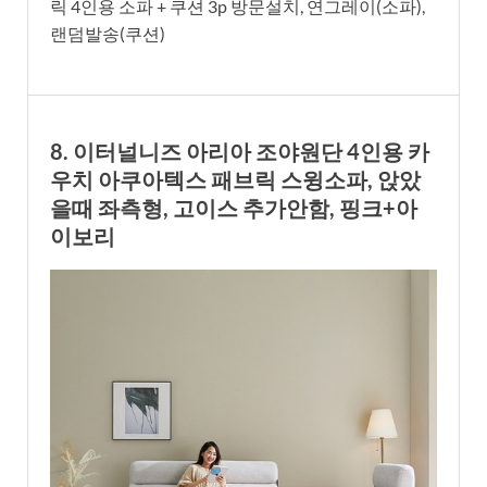
릭 4인용 소파 + 쿠션 3p 방문설치, 연그레이(소파),
랜덤발송(쿠션)
8. 이터널니즈 아리아 조야원단 4인용 카
우치 아쿠아텍스 패브릭 스윙소파, 앉았
을때 좌측형, 고이스 추가안함, 핑크+아
이보리