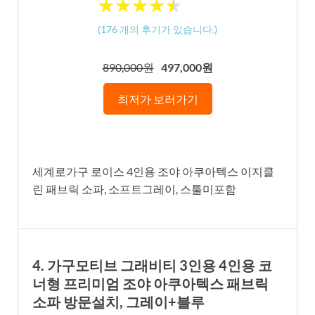
★
★
★
★
★
★
★
★
★
★
(
176
개의 후기가 있습니다.)
890,000원
497,000원
최저가 보러가기
세계로가구 로이스 4인용 조야 아쿠아텍스 이지클
린 패브릭 소파, 소프트그레이, 스툴미포함
4. 가구모티브 그래비티 3인용 4인용 코
너형 프리미엄 조야 아쿠아텍스 패브릭
소파 방문설치, 그레이+블루