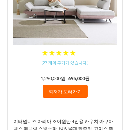
★
★
★
★
★
★
★
★
★
★
(
27
개의 후기가 있습니다.)
1,290,000원
695,000원
최저가 보러가기
이터널니즈 아리아 조야원단 4인용 카우치 아쿠아
텍스 패브릭 스윙소파, 앉았을때 좌측형, 고이스 추