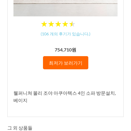
★
★
★
★
★
★
★
★
★
★
(
106
개의 후기가 있습니다.)
754,710원
최저가 보러가기
웰퍼니쳐 몰리 조야 아쿠아텍스 4인 소파 방문설치,
베이지
그 외 상품들