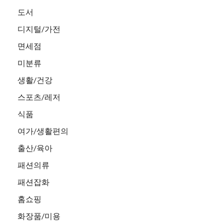
도서
디지털/가전
면세점
미분류
생활/건강
스포츠/레저
식품
여가/생활편의
출산/육아
패션의류
패션잡화
홈쇼핑
화장품/미용