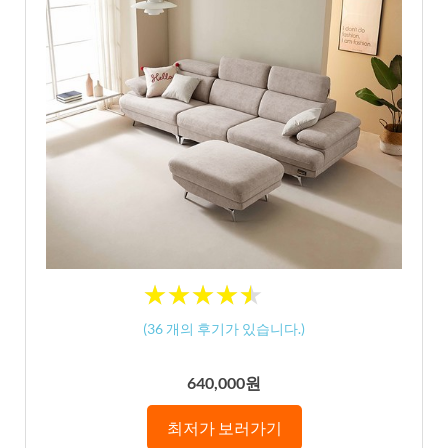
★
★
★
★
★
★
★
★
★
★
(
36
개의 후기가 있습니다.)
640,000원
최저가 보러가기