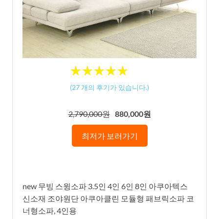
★
★
★
★
★
★
★
★
★
★
(
27
개의 후기가 있습니다.)
2,790,000원
880,000원
최저가 보러가기
new 무빙 스윙소파 3.5인 4인 6인 8인 아쿠아텍스
신소재 조야원단 아쿠아클린 모듈형 패브릭소파 코
너형소파, 4인용