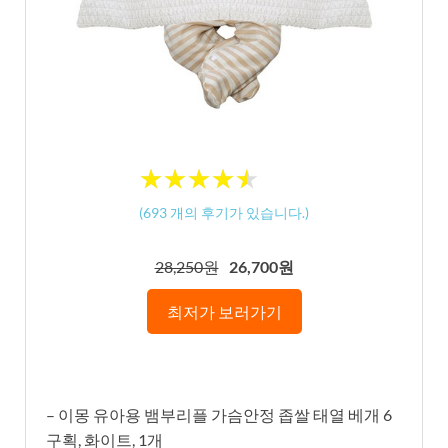
★
★
★
★
★
★
★
★
★
★
(
693
개의 후기가 있습니다.)
28,250원
26,700원
최저가 보러가기
– 이몽 유아용 뱀부리플 가슴안정 좁쌀 태열 베개 6
구획, 화이트, 1개