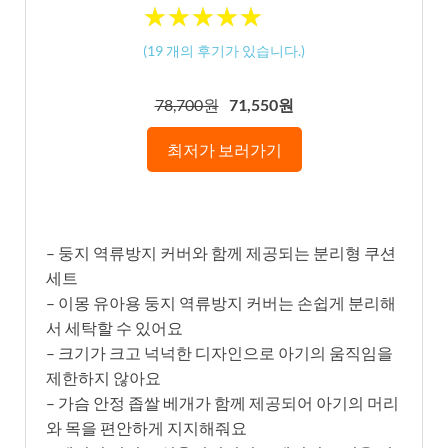
★
★
★
★
★
★
★
★
★
★
(
19
개의 후기가 있습니다.)
78,700원
71,550원
최저가 보러가기
– 둥지 역류방지 커버와 함께 제공되는 분리형 쿠션
세트
– 이몽 유아용 둥지 역류방지 커버는 손쉽게 분리해
서 세탁할 수 있어요
– 크기가 크고 넉넉한 디자인으로 아기의 움직임을
제한하지 않아요
– 가슴 안정 좁쌀 베개가 함께 제공되어 아기의 머리
와 목을 편안하게 지지해줘요