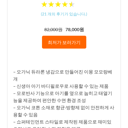
★
★
★
★
★
★
★
★
★
★
(
21
개의 후기가 있습니다.)
82,000원
78,000원
최저가 보러가기
– 오가닉 듀라론 냉감으로 만들어진 이몽 모모랑베
개
– 신생아 아기 바디필로우로 사용할 수 있는 제품
– 모로반사 기능으로 아기를 옆으로 눕히고 태열기
능을 제공하여 편안한 수면 환경 조성
– 오가닉 코튼 소재로 향균·방향제 없이 안전하게 사
용할 수 있음
– 쇼퍼테인먼트 스타일로 제작된 제품으로 재미있