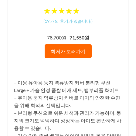
★
★
★
★
★
★
★
★
★
★
(
19
개의 후기가 있습니다.)
78,700원
71,550원
최저가 보러가기
– 이몽 유아용 둥지 역류방지 커버 분리형 쿠션
Large + 가슴 안정 좁쌀 베개 세트, 뱀부리플 화이트
– 유아용 둥지 역류방지 커버로 아이의 안전한 수면
을 위해 최적의 선택입니다.
– 분리형 쿠션으로 쉬운 세척과 관리가 가능하며, 둥
지의 크기도 넉넉하여 성장하는 아이도 편안하게 사
용할 수 있습니다.
– 가슴 안정 좁쌀 베개는 아이의 허리와 목을 안정적