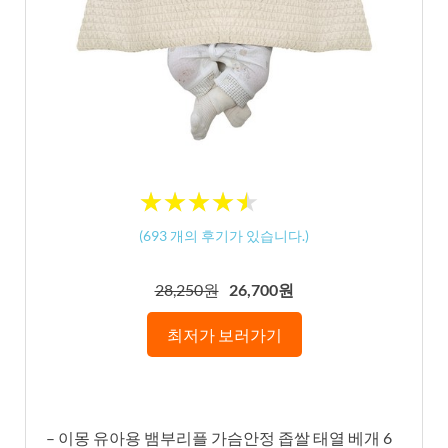
★
★
★
★
★
★
★
★
★
★
(
693
개의 후기가 있습니다.)
28,250원
26,700원
최저가 보러가기
– 이몽 유아용 뱀부리플 가슴안정 좁쌀 태열 베개 6