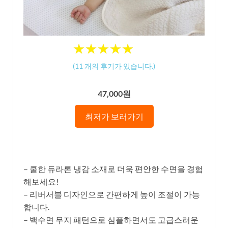
★
★
★
★
★
★
★
★
★
★
(
11
개의 후기가 있습니다.)
47,000원
최저가 보러가기
– 쿨한 듀라론 냉감 소재로 더욱 편안한 수면을 경험
해보세요!
– 리버서블 디자인으로 간편하게 높이 조절이 가능
합니다.
– 백수면 무지 패턴으로 심플하면서도 고급스러운