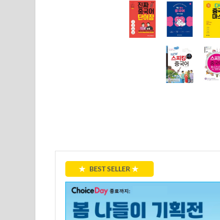
★
BEST SELLER
★