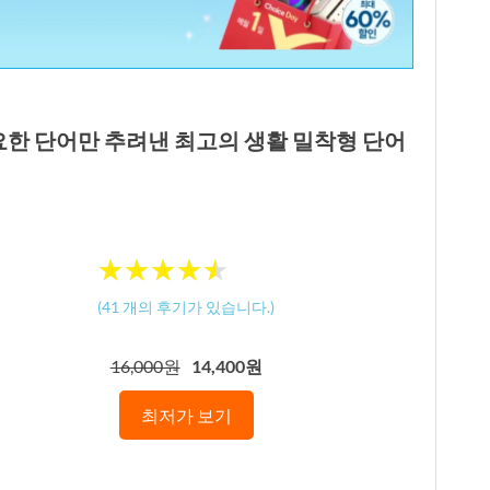
필요한 단어만 추려낸 최고의 생활 밀착형 단어
★
★
★
★
★
★
★
★
★
★
(
41
개의 후기가 있습니다.)
16,000원
14,400원
최저가 보기