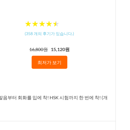
★
★
★
★
★
★
★
★
★
★
(
358
개의 후기가 있습니다.)
16,800원
15,120원
최저가 보기
음부터 회화를 입에 착! HSK 시험까지 한 번에 착! (개