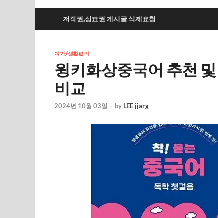
저작권,상표권 게시글 삭제요청
여가/생활편의
윙키화상중국어 추천 및
비교
2024년 10월 03일
-
by
LEE jjang