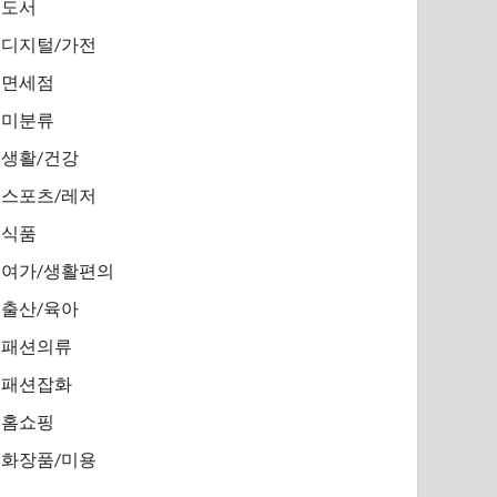
도서
디지털/가전
면세점
미분류
생활/건강
스포츠/레저
식품
여가/생활편의
출산/육아
패션의류
패션잡화
홈쇼핑
화장품/미용