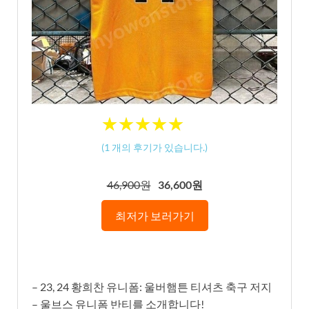
★
★
★
★
★
★
★
★
★
★
(
1
개의 후기가 있습니다.)
46,900원
36,600원
최저가 보러가기
– 23, 24 황희찬 유니폼: 울버햄튼 티셔츠 축구 저지
– 울브스 유니폼 반티를 소개합니다!