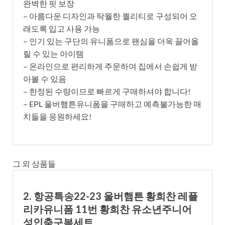
완벽한 핏 보장
– 아름다운 디자인과 탁월한 퀄리티로 구성되어 오
래도록 입고 사용 가능
– 인기 있는 구단의 유니폼으로 팬심을 더욱 끌어올
릴 수 있는 아이템
– 온라인으로 편리하게 주문하여 집에서 손쉽게 받
아볼 수 있음
– 한정된 수량이므로 빠르게 구매하셔야 합니다!
– EPL 울버햄튼유니폼을 구매하고 예측불가능한 매
치들을 응원하세요!
그 외 상품들
2. 항공특송22-23 울버햄튼 황희찬 레플
리카유니폼 11번 황희찬 유소년주니어
성인축구복세트