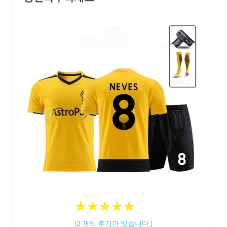
★
★
★
★
★
★
★
★
★
★
(
2
개의 후기가 있습니다.)