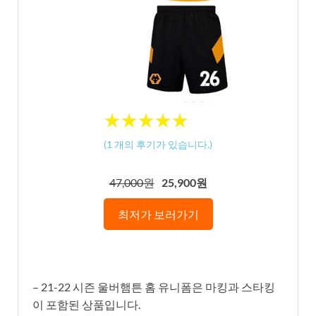
★
★
★
★
★
★
★
★
★
★
(
1
개의 후기가 있습니다.)
47,000원
25,900원
최저가 보러가기
– 21-22 시즌 울버햄튼 홈 유니폼은 마킹과 스타킹
이 포함된 상품입니다.