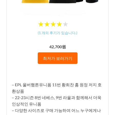
★
★
★
★
★
★
★
★
★
★
(
1
개의 후기가 있습니다.)
42,700원
최저가 보러가기
– EPL 울버햄튼유니폼 11번 황희찬 홈 원정 저지 호
환상품
– 22-23시즌 8번 네베스, 9번 라울과 함께해서 더욱
인상적인 유니폼
– 다양한 사이즈로 구매 가능하여 어느 누구에게나