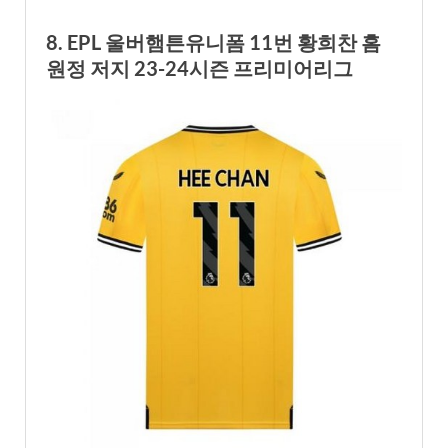
8. EPL 울버햄튼유니폼 11번 황희찬 홈
원정 저지 23-24시즌 프리미어리그