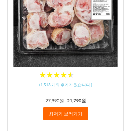
★
★
★
★
★
★
★
★
★
★
(
1,513
개의 후기가 있습니다.)
27,990원
21,790원
최저가 보러가기