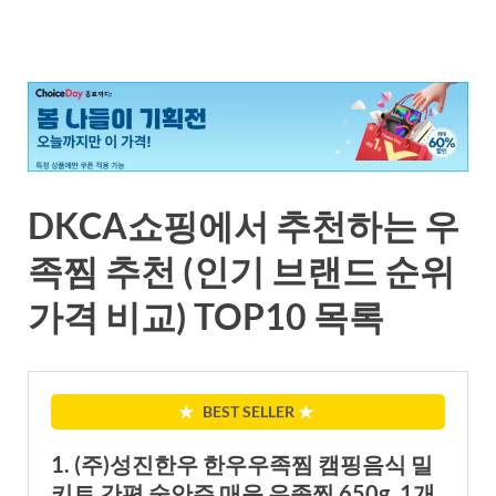
DKCA쇼핑에서 추천하는 우
족찜 추천 (인기 브랜드 순위
가격 비교) TOP10 목록
★
BEST SELLER
★
1. (주)성진한우 한우우족찜 캠핑음식 밀
키트 간편 술안주 매운 우족찜 650g, 1개