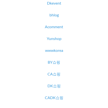
Dkevent
bhlog
Acomment
Yunshop
wwwkorea
BY쇼핑
CA쇼핑
DK쇼핑
CADK쇼핑