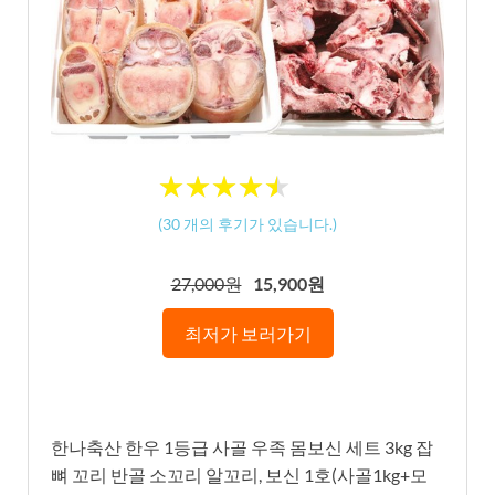
★
★
★
★
★
★
★
★
★
★
(
30
개의 후기가 있습니다.)
27,000원
15,900원
최저가 보러가기
한나축산 한우 1등급 사골 우족 몸보신 세트 3kg 잡
뼈 꼬리 반골 소꼬리 알꼬리, 보신 1호(사골1kg+모