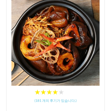
★
★
★
★
★
★
★
★
★
★
(
181
개의 후기가 있습니다.)