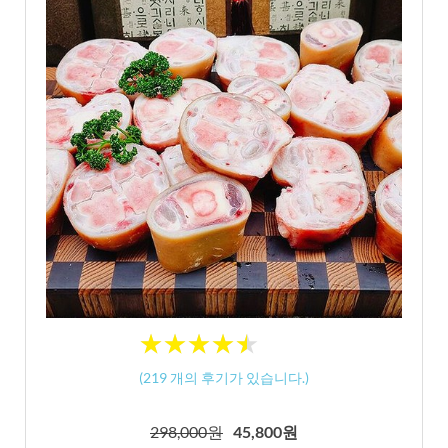
★
★
★
★
★
★
★
★
★
★
(
219
개의 후기가 있습니다.)
298,000원
45,800원