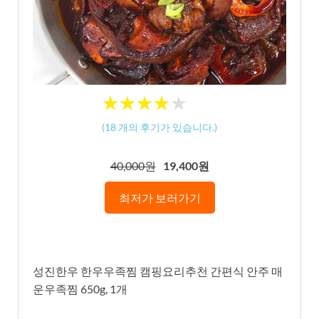
★
★
★
★
★
★
★
★
★
★
(
18
개의 후기가 있습니다.)
40,000원
19,400원
최저가 보러가기
성진한우 한우우족찜 캠핑요리추천 간편식 안주 매
운우족찜 650g, 1개