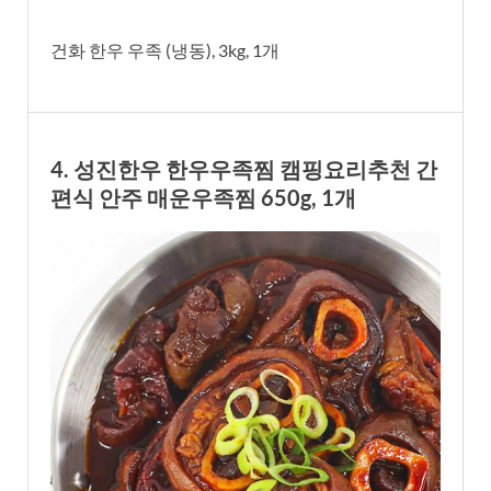
건화 한우 우족 (냉동), 3kg, 1개
4. 성진한우 한우우족찜 캠핑요리추천 간
편식 안주 매운우족찜 650g, 1개