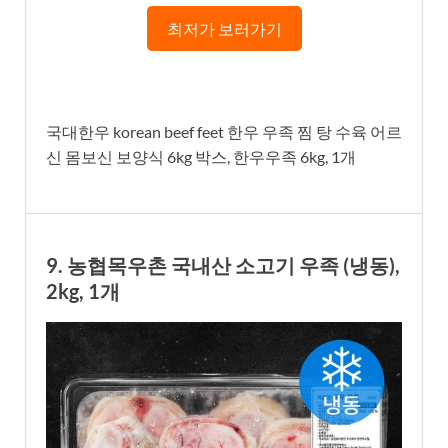
최저가 보러가기
국대한우 korean beef feet 한우 우족 찜 탕 수육 어르
신 몸보신 보양식 6kg 박스, 한우우족 6kg, 1개
9. 농협목우촌 국내산 소고기 우족 (냉동),
2kg, 1개