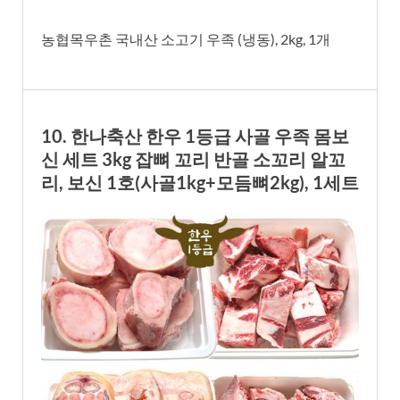
농협목우촌 국내산 소고기 우족 (냉동), 2kg, 1개
10. 한나축산 한우 1등급 사골 우족 몸보
신 세트 3kg 잡뼈 꼬리 반골 소꼬리 알꼬
리, 보신 1호(사골1kg+모듬뼈2kg), 1세트