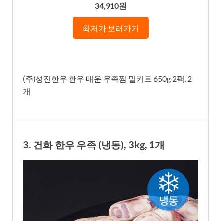
34,910원
최저가 보러가기
(주)성진한우 한우 매운 우족찜 밀키트 650g 2팩, 2
개
3. 건화 한우 우족 (냉동), 3kg, 1개