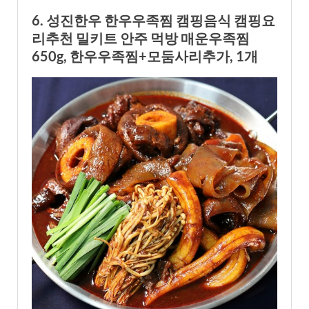
6. 성진한우 한우우족찜 캠핑음식 캠핑요
리추천 밀키트 안주 먹방 매운우족찜
650g, 한우우족찜+모둠사리추가, 1개