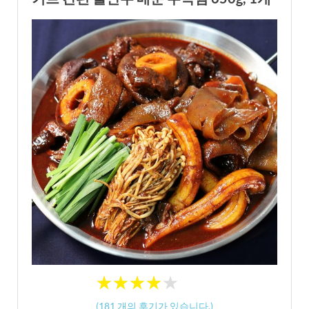
★
★
★
★
★
★
★
★
★
★
(
181
개의 후기가 있습니다.)