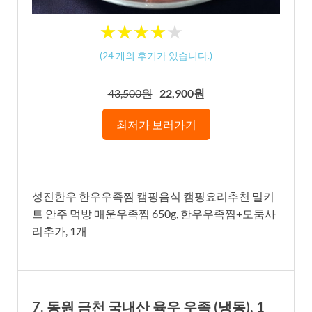
★
★
★
★
★
★
★
★
★
★
(
24
개의 후기가 있습니다.)
43,500원
22,900원
최저가 보러가기
성진한우 한우우족찜 캠핑음식 캠핑요리추천 밀키
트 안주 먹방 매운우족찜 650g, 한우우족찜+모둠사
리추가, 1개
7. 동원 금천 국내산 육우 우족 (냉동), 1