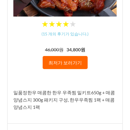
★
★
★
★
★
★
★
★
★
★
(
15
개의 후기가 있습니다.)
46,000원
34,800원
최저가 보러가기
일품정한우 매콤한 한우 우족찜 밀키트650g + 매콤
양념스지 300g 패키지 구성, 한우우족찜 1팩 + 매콤
양념스지 1팩