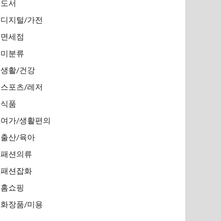
도서
디지털/가전
면세점
미분류
생활/건강
스포츠/레저
식품
여가/생활편의
출산/육아
패션의류
패션잡화
홈쇼핑
화장품/미용