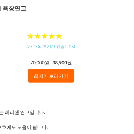
터 욕창연고
★
★
★
★
★
★
★
★
★
★
(
77
개의 후기가 있습니다.)
70,000원
38,900원
최저가 보러가기
는 레피젤 연고입니다.
 보호에도 도움이 됩니다.