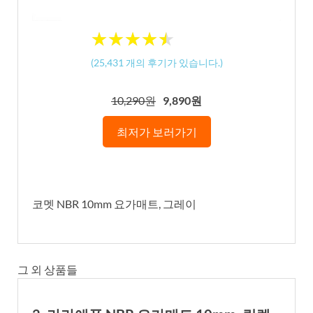
★
★
★
★
★
★
★
★
★
★
(
25,431
개의 후기가 있습니다.)
10,290원
9,890원
최저가 보러가기
코멧 NBR 10mm 요가매트, 그레이
그 외 상품들