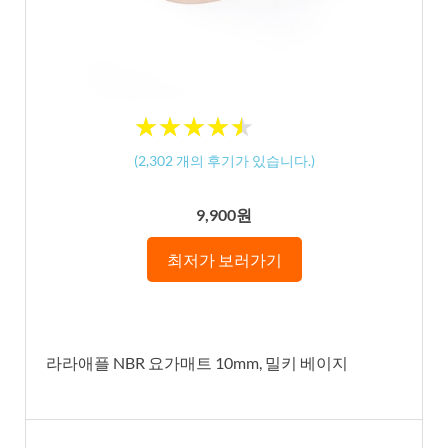
★
★
★
★
★
★
★
★
★
★
(
2,302
개의 후기가 있습니다.)
9,900원
최저가 보러가기
라라애플 NBR 요가매트 10mm, 밀키 베이지