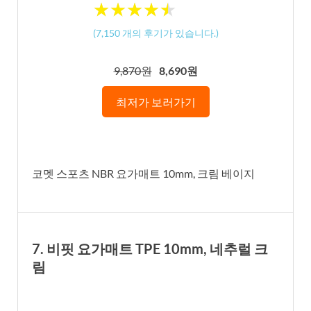
★
★
★
★
★
★
★
★
★
★
(
7,150
개의 후기가 있습니다.)
9,870원
8,690원
최저가 보러가기
코멧 스포츠 NBR 요가매트 10mm, 크림 베이지
7. 비핏 요가매트 TPE 10mm, 네추럴 크
림