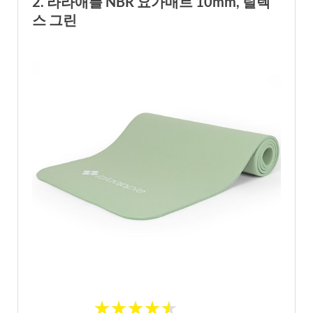
2. 라라애플 NBR 요가매트 10mm, 릴렉
스 그린
★
★
★
★
★
★
★
★
★
★