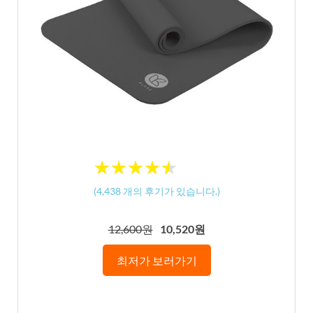
★
★
★
★
★
★
★
★
★
★
(
4,438
개의 후기가 있습니다.)
12,600원
10,520원
최저가 보러가기