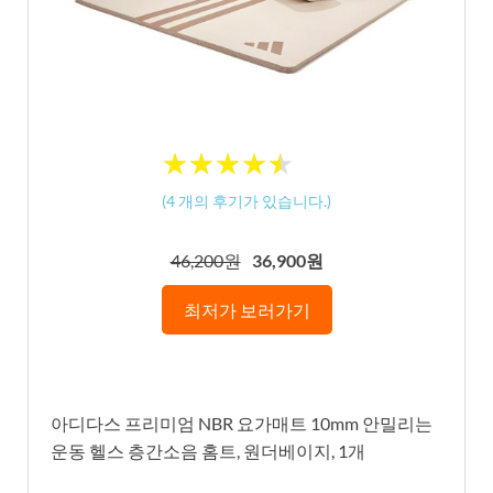
★
★
★
★
★
★
★
★
★
★
(
4
개의 후기가 있습니다.)
46,200원
36,900원
최저가 보러가기
아디다스 프리미엄 NBR 요가매트 10mm 안밀리는
운동 헬스 층간소음 홈트, 원더베이지, 1개