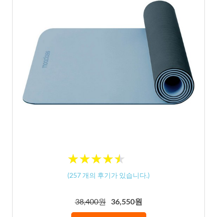
★
★
★
★
★
★
★
★
★
★
(
257
개의 후기가 있습니다.)
38,400원
36,550원