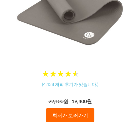
★
★
★
★
★
★
★
★
★
★
(
4,438
개의 후기가 있습니다.)
22,100원
19,400원
최저가 보러가기