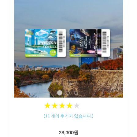
★
★
★
★
★
★
★
★
★
★
(
11
개의 후기가 있습니다.)
28,300원