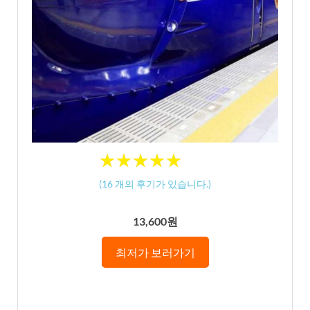
★
★
★
★
★
★
★
★
★
★
(
16
개의 후기가 있습니다.)
13,600원
최저가 보러가기