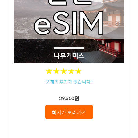
★
★
★
★
★
★
★
★
★
★
(
2
개의 후기가 있습니다.)
29,500원
최저가 보러가기