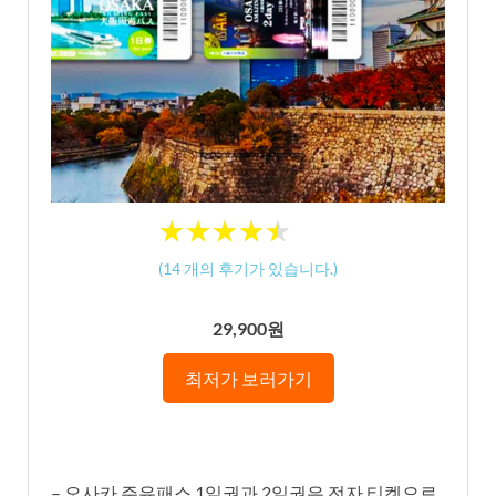
★
★
★
★
★
★
★
★
★
★
(
14
개의 후기가 있습니다.)
29,900원
최저가 보러가기
– 오사카 주유패스 1일권과 2일권은 전자 티켓으로