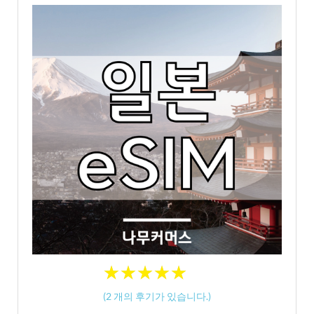
★
★
★
★
★
★
★
★
★
★
(
2
개의 후기가 있습니다.)