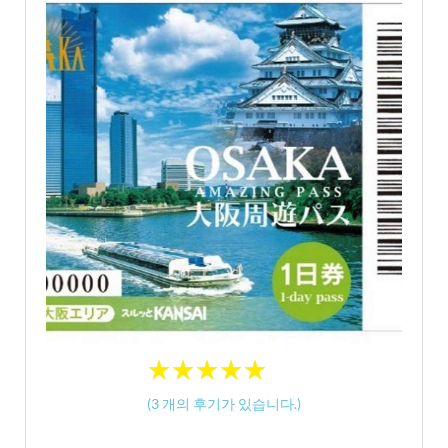
★
★
★
★
★
★
★
★
★
★
(
3
개의 후기가 있습니다.)