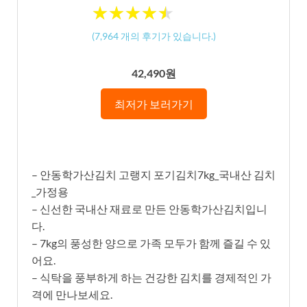
★
★
★
★
★
★
★
★
★
★
(
7,964
개의 후기가 있습니다.)
42,490원
최저가 보러가기
– 안동학가산김치 고랭지 포기김치7kg_국내산 김치
_가정용
– 신선한 국내산 재료로 만든 안동학가산김치입니
다.
– 7kg의 풍성한 양으로 가족 모두가 함께 즐길 수 있
어요.
– 식탁을 풍부하게 하는 건강한 김치를 경제적인 가
격에 만나보세요.