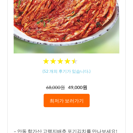
★
★
★
★
★
★
★
★
★
★
(
52
개의 후기가 있습니다.)
68,000원
49,000원
최저가 보러가기
– 안동 학가산 고랭지배추 포기김치를 만나보세요!