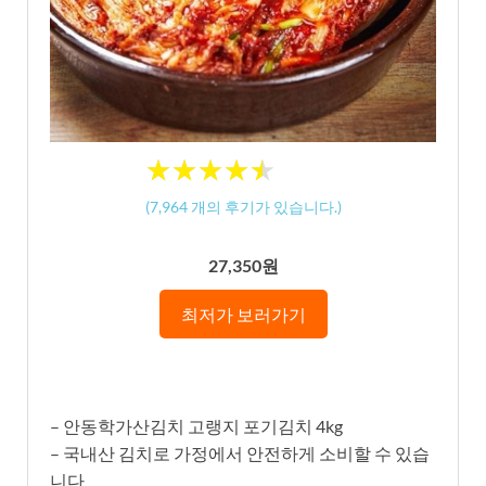
★
★
★
★
★
★
★
★
★
★
(
7,964
개의 후기가 있습니다.)
27,350원
최저가 보러가기
– 안동학가산김치 고랭지 포기김치 4kg
– 국내산 김치로 가정에서 안전하게 소비할 수 있습
니다