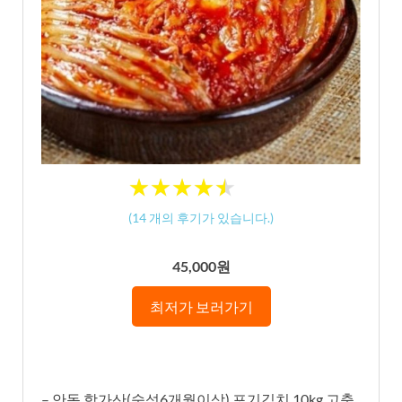
★
★
★
★
★
★
★
★
★
★
(
14
개의 후기가 있습니다.)
45,000원
최저가 보러가기
– 안동 학가산(숙성6개월이상) 포기김치 10kg 고춧