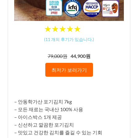
★
★
★
★
★
★
★
★
★
★
(
11
개의 후기가 있습니다.)
79,000원
44,900원
최저가 보러가기
– 안동학가산 포기김치 7kg
– 모든 재료는 국내산 100% 사용
– 아이스박스 1개 제공
– 신선하고 깔끔한 포기김치
– 맛있고 건강한 김치를 즐길 수 있는 기회