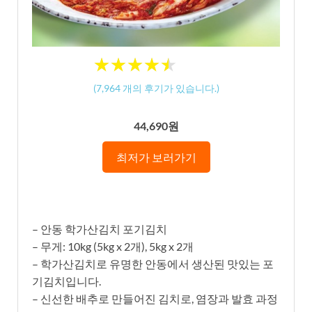
★
★
★
★
★
★
★
★
★
★
(
7,964
개의 후기가 있습니다.)
44,690원
최저가 보러가기
– 안동 학가산김치 포기김치
– 무게: 10kg (5kg x 2개), 5kg x 2개
– 학가산김치로 유명한 안동에서 생산된 맛있는 포
기김치입니다.
– 신선한 배추로 만들어진 김치로, 염장과 발효 과정