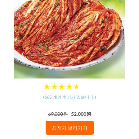
★
★
★
★
★
★
★
★
★
★
(
665
개의 후기가 있습니다.)
69,000원
52,000원
최저가 보러가기