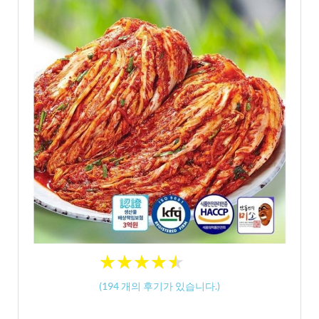
★
★
★
★
★
★
★
★
★
★
(
194
개의 후기가 있습니다.)