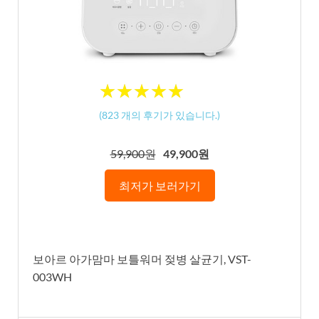
★
★
★
★
★
★
★
★
★
★
(
823
개의 후기가 있습니다.)
59,900원
49,900원
최저가 보러가기
보아르 아가맘마 보틀워머 젖병 살균기, VST-
003WH