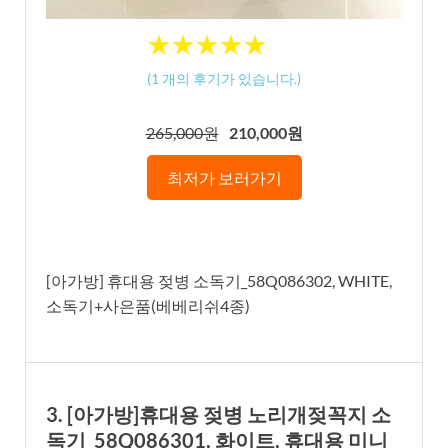
★
★
★
★
★
★
★
★
★
★
(
1
개의 후기가 있습니다.)
265,000원
210,000원
최저가 보러가기
[아가방] 휴대용 젖병 소독기_58Q086302, WHITE,
소독기+사은품(베베리쉬4종)
3. [아가방]휴대용 젖병 노리개젖꼭지 소
독기_58Q086301, 화이트, 휴대용 미니