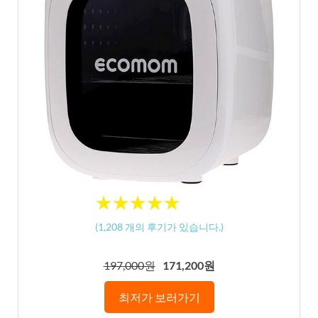
★
★
★
★
★
★
★
★
★
★
(
1,208
개의 후기가 있습니다.)
197,000원
171,200원
최저가 보러가기