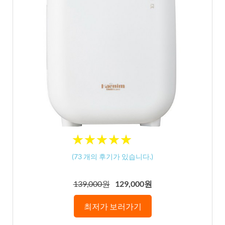
★
★
★
★
★
★
★
★
★
★
(
73
개의 후기가 있습니다.)
139,000원
129,000원
최저가 보러가기