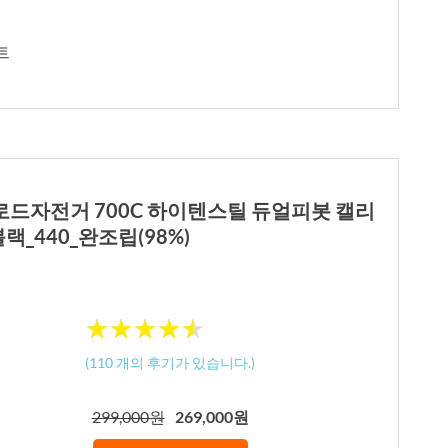
트
성비 로드자전거 700C 하이텐스틸 듀얼피봇 캘리
_440_완조립(98%)
★
★
★
★
★
★
★
★
★
★
(
110
개의 후기가 있습니다.)
299,000원
269,000원