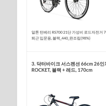
알톤 턴베리 RS700 21단 가성비 로드자전거
퇴근 입문용, 블랙_440_완조립(98%)
3. 닥터바이크 서스펜션 66cm 26인
ROCKET, 블랙 + 레드, 170cm