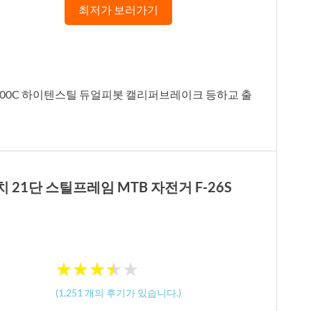
최저가 보러가기
 700C 하이텐스틸 듀얼피봇 캘리퍼브레이크 등하교 출
치 21단 스틸프레임 MTB 자전거 F-26S
★
★
★
★
★
★
★
★
★
★
(
1,251
개의 후기가 있습니다.)