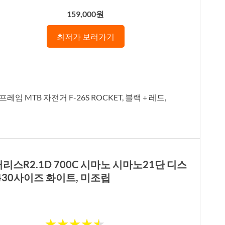
159,000원
최저가 보러가기
임 MTB 자전거 F-26S ROCKET, 블랙 + 레드,
리스R2.1D 700C 시마노 시마노21단 디스
 430사이즈 화이트, 미조립
★
★
★
★
★
★
★
★
★
★