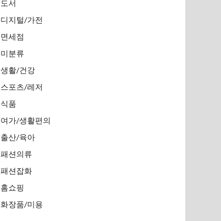
도서
디지털/가전
면세점
미분류
생활/건강
스포츠/레저
식품
여가/생활편의
출산/육아
패션의류
패션잡화
홈쇼핑
화장품/미용