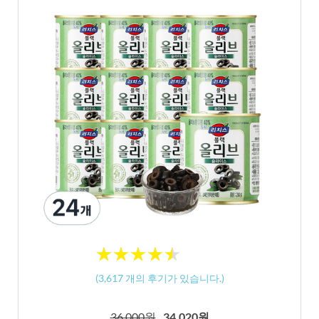
★
★
★
★
★
★
★
★
★
★
(
3,617
개의 후기가 있습니다.)
36,000원
34,020원