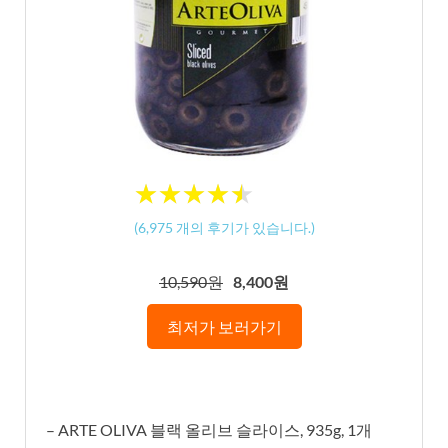
★
★
★
★
★
★
★
★
★
★
(
6,975
개의 후기가 있습니다.)
10,590원
8,400원
최저가 보러가기
– ARTE OLIVA 블랙 올리브 슬라이스, 935g, 1개