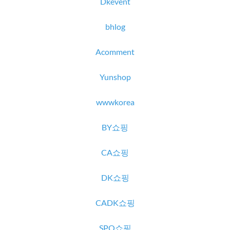
Dkevent
bhlog
Acomment
Yunshop
wwwkorea
BY쇼핑
CA쇼핑
DK쇼핑
CADK쇼핑
SPQ쇼핑