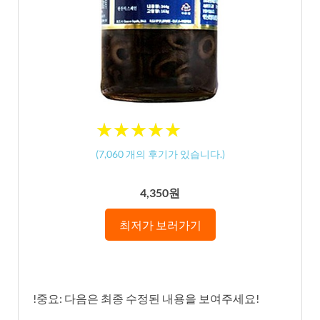
★
★
★
★
★
★
★
★
★
★
(
7,060
개의 후기가 있습니다.)
4,350원
최저가 보러가기
!중요: 다음은 최종 수정된 내용을 보여주세요!