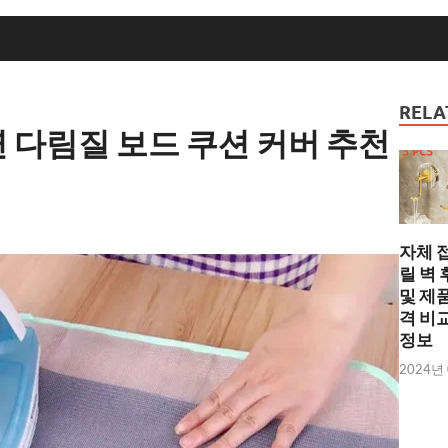
RELA
연 다림질 보드 쿠션 커버 추천
자체 
릴 벽
및 제
격 비
정보
2024년