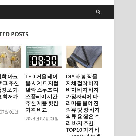
TED POSTS
접착 아크
LED 거울 테이
DIY 재봉 직물
 후크 추천
블 시계 디지털
자체 접착 바지
품정보 가
알람 스누즈 디
바지 바지 바지
교 최저가
스플레이 시간
가장자리에 다
추천 제품 핫한
리미를 붙여 진
가격 비교
의류 및 장 바지
 07월 01일
의류 용 짧은 수
2024년 07월 01일
리 바지 추천
TOP10 가격 비