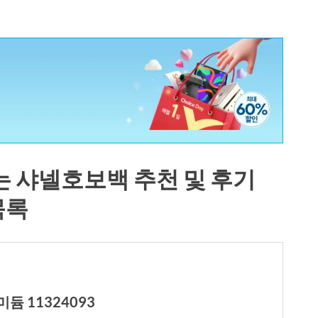
 샤넬호보백 추천 및 후기
목록
듐 11324093