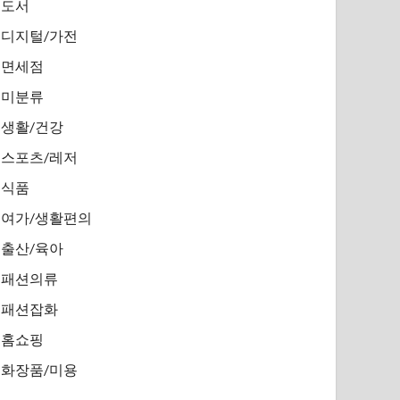
도서
디지털/가전
면세점
미분류
생활/건강
스포츠/레저
식품
여가/생활편의
출산/육아
패션의류
패션잡화
홈쇼핑
화장품/미용