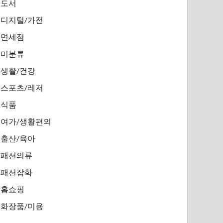
도서
디지털/가전
면세점
미분류
생활/건강
스포츠/레저
식품
여가/생활편의
출산/육아
패션의류
패션잡화
홈쇼핑
화장품/미용