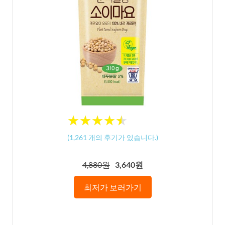
★
★
★
★
★
★
★
★
★
★
(
1,261
개의 후기가 있습니다.)
4,880원
3,640원
최저가 보러가기