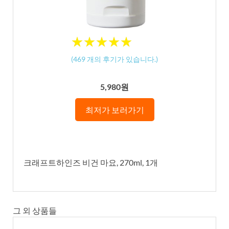
★
★
★
★
★
★
★
★
★
★
(
469
개의 후기가 있습니다.)
5,980원
최저가 보러가기
크래프트하인즈 비건 마요, 270ml, 1개
그 외 상품들