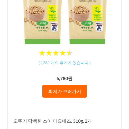
★
★
★
★
★
★
★
★
★
★
(
1,261
개의 후기가 있습니다.)
6,780원
최저가 보러가기
오뚜기 담백한 소이 마요네즈, 310g, 2개