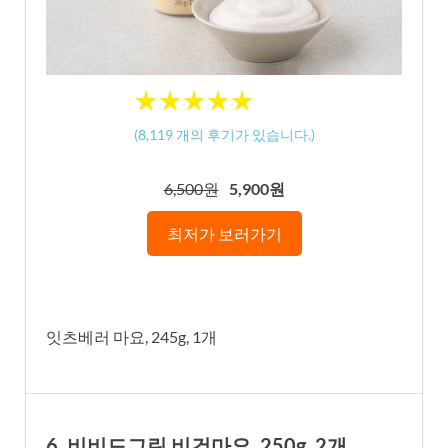
★
★
★
★
★
★
★
★
★
★
(
8,119
개의 후기가 있습니다.)
6,500원
5,900원
최저가 보러가기
잇츠베러 마요, 245g, 1개
6. 비비드그린 비건마요, 250g, 2개