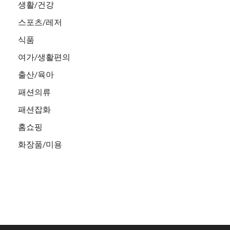
생활/건강
스포츠/레저
식품
여가/생활편의
출산/육아
패션의류
패션잡화
홈쇼핑
화장품/미용