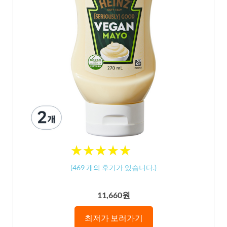
★
★
★
★
★
★
★
★
★
★
(
469
개의 후기가 있습니다.)
11,660원
최저가 보러가기