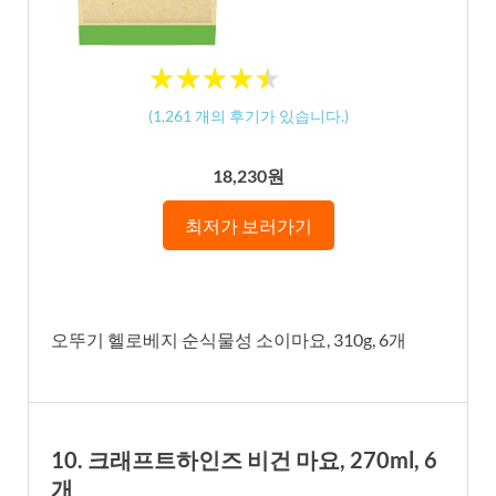
★
★
★
★
★
★
★
★
★
★
(
1,261
개의 후기가 있습니다.)
18,230원
최저가 보러가기
오뚜기 헬로베지 순식물성 소이마요, 310g, 6개
10. 크래프트하인즈 비건 마요, 270ml, 6
개