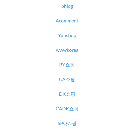
bhlog
Acomment
Yunshop
wwwkorea
BY쇼핑
CA쇼핑
DK쇼핑
CADK쇼핑
SPQ쇼핑