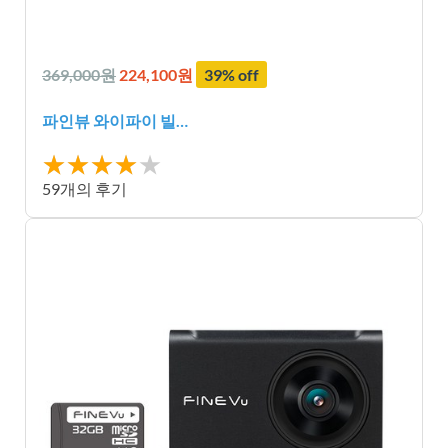
369,000원
224,100원
39% off
파인뷰 와이파이 빌…
★★★★
★★★★★
★
59개의 후기