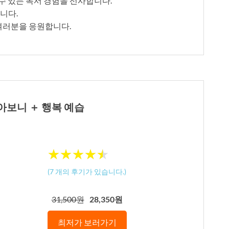
 수 있는 독서 경험을 선사합니다.
니다.
 여러분을 응원합니다.
살아보니 ＋ 행복 예습
★
★
★
★
★
★
★
★
★
★
(
7
개의 후기가 있습니다.)
31,500원
28,350원
최저가 보러가기