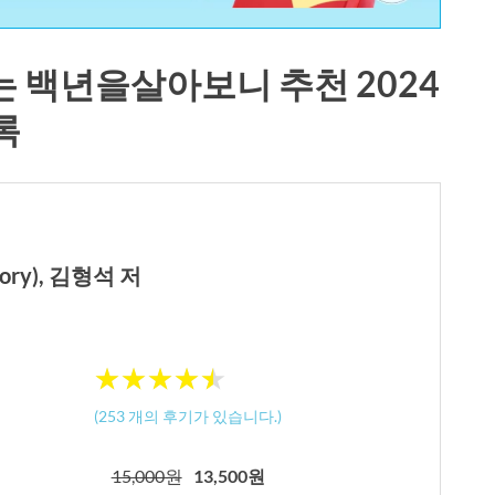
 백년을살아보니 추천 2024
록
ry), 김형석 저
★
★
★
★
★
★
★
★
★
★
(
253
개의 후기가 있습니다.)
15,000원
13,500원