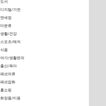
도서
디지털/가전
면세점
미분류
생활/건강
스포츠/레저
식품
여가/생활편의
출산/육아
패션의류
패션잡화
홈쇼핑
화장품/미용