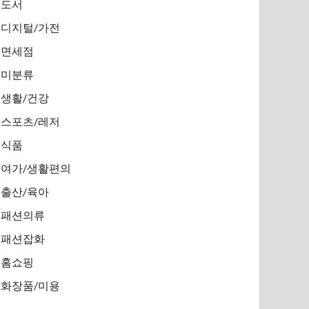
도서
디지털/가전
면세점
미분류
생활/건강
스포츠/레저
식품
여가/생활편의
출산/육아
패션의류
패션잡화
홈쇼핑
화장품/미용