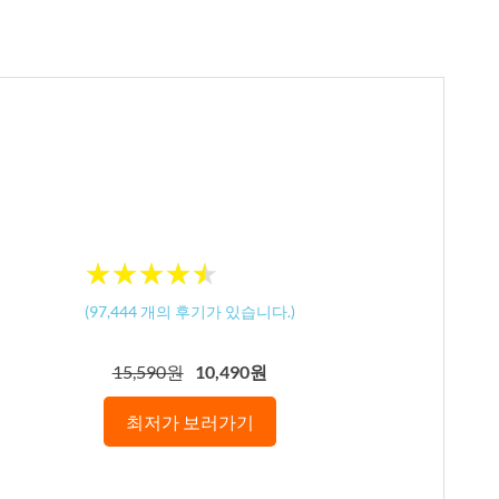
★
★
★
★
★
★
★
★
★
★
(
97,444
개의 후기가 있습니다.)
15,590원
10,490원
최저가 보러가기