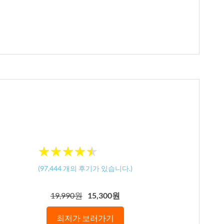
★
★
★
★
★
★
★
★
★
★
(
97,444
개의 후기가 있습니다.)
19,990원
15,300원
최저가 보러가기