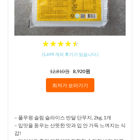
★
★
★
★
★
★
★
★
★
★
(
1,699
개의 후기가 있습니다.)
12,810원
8,920원
최저가 보러가기
– 풀무원 슬림 슬라이스 반달 단무지, 2kg, 1개
– 입맛을 돋우는 산뜻한 맛과 입 안 가득 느껴지는 식
감!