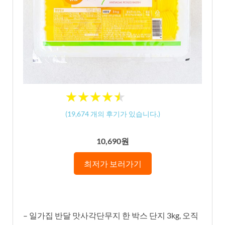
★
★
★
★
★
★
★
★
★
★
(
19,674
개의 후기가 있습니다.)
10,690원
최저가 보러가기
– 일가집 반달 맛사각단무지 한 박스 단지 3kg, 오직