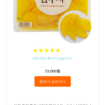
★
★
★
★
★
★
★
★
★
★
(
152
개의 후기가 있습니다.)
23,000원
최저가 보러가기