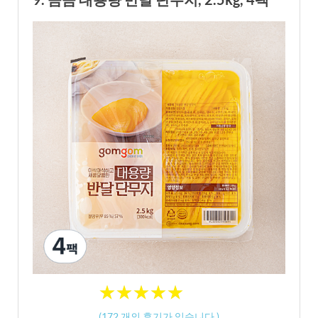
★
★
★
★
★
★
★
★
★
★
(
172
개의 후기가 있습니다.)