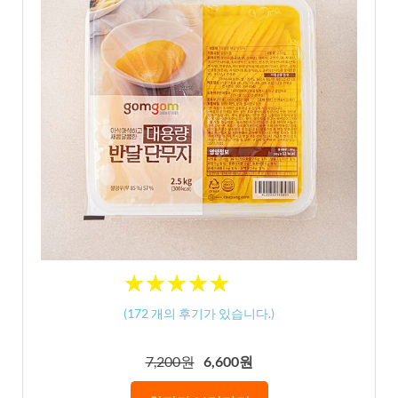
★
★
★
★
★
★
★
★
★
★
(
172
개의 후기가 있습니다.)
7,200원
6,600원