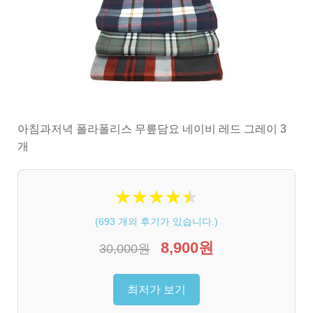
아침과저녁 폴라폴리스 무릎담요 네이비 레드 그레이 3
개
★
★
★
★
★
★
★
★
★
★
(
693
개의 후기가 있습니다.)
8,900원
30,000원
최저가 보기