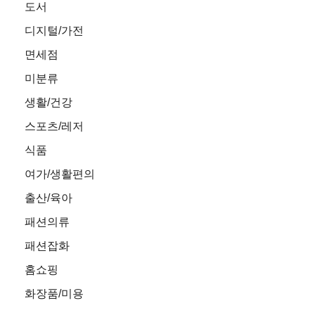
도서
디지털/가전
면세점
미분류
생활/건강
스포츠/레저
식품
여가/생활편의
출산/육아
패션의류
패션잡화
홈쇼핑
화장품/미용