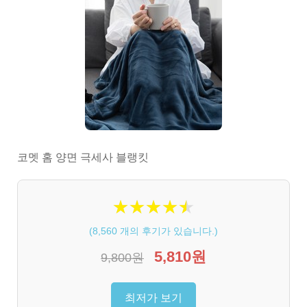
코멧 홈 양면 극세사 블랭킷
★
★
★
★
★
★
★
★
★
★
(
8,560
개의 후기가 있습니다.)
5,810원
9,800원
최저가 보기