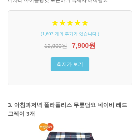
더자리 마이블랭킷 포근하니 극세사 애착담요
★
★
★
★
★
★
★
★
★
★
(
1,607
개의 후기가 있습니다.)
7,900원
12,900원
최저가 보기
3. 아침과저녁 폴라폴리스 무릎담요 네이비 레드
그레이 3개