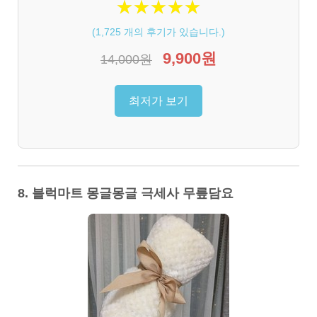
★
★
★
★
★
★
★
★
★
★
(
1,725
개의 후기가 있습니다.)
9,900원
14,000원
최저가 보기
8. 블럭마트 몽글몽글 극세사 무릎담요