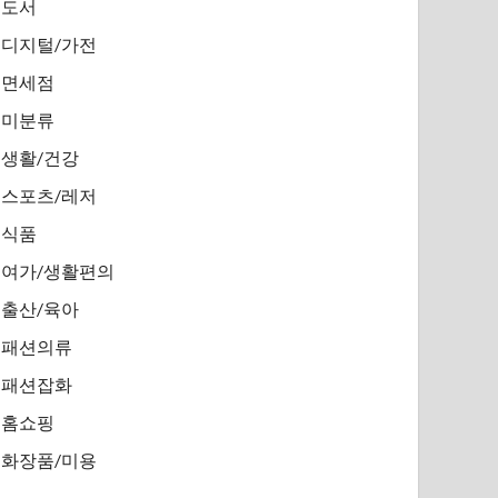
도서
디지털/가전
면세점
미분류
생활/건강
스포츠/레저
식품
여가/생활편의
출산/육아
패션의류
패션잡화
홈쇼핑
화장품/미용