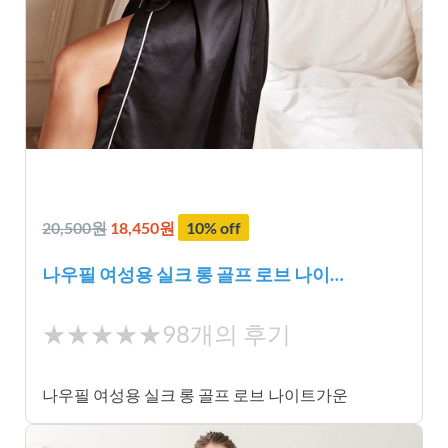
20,500원
18,450원
10% off
나우필 여성용 실크 롱 골프 로브 나이…
★
★★★★★
98개의 후기
★
★
나우필 여성용 실크 롱 골프 로브 나이트가운
★
★