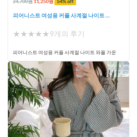
24,700원
11,250원
54% off
피어니스트 여성용 커플 사계절 나이트 …
★
★★★★★
9개의 후기
★
★
피어니스트 여성용 커플 사계절 나이트 와플 가운
★
★