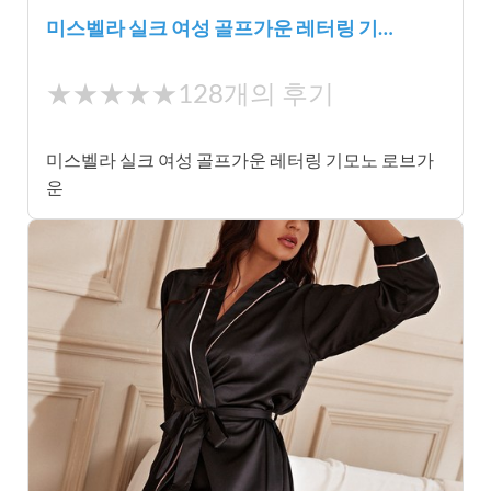
미스벨라 실크 여성 골프가운 레터링 기…
★
★★★★★
128개의 후기
★
★
미스벨라 실크 여성 골프가운 레터링 기모노 로브가
★
운
★