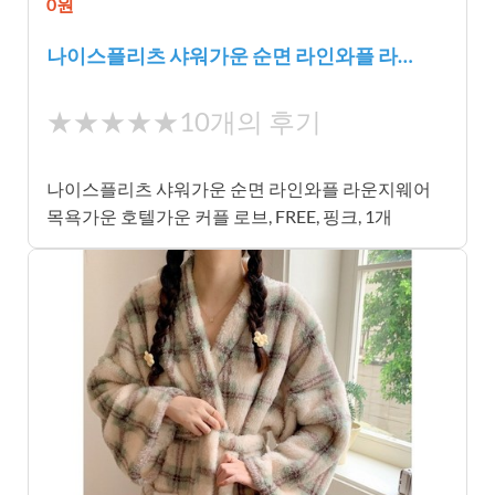
0원
나이스플리츠 샤워가운 순면 라인와플 라…
★
★★★★★
10개의 후기
★
★
나이스플리츠 샤워가운 순면 라인와플 라운지웨어
★
목욕가운 호텔가운 커플 로브, FREE, 핑크, 1개
★