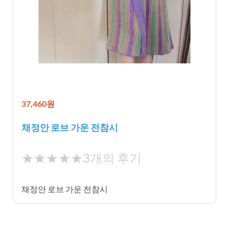
37,460원
채정안 로브 가운 전참시
★
★★★★★
3개의 후기
★
★
채정안 로브 가운 전참시
★
★