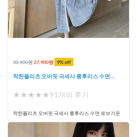
30,900원
27,900원
9% off
착한플리츠 오버핏 극세사 롱후리스 수면…
★
★★★★★
91개의 후기
★
★
착한플리츠 오버핏 극세사 롱후리스 수면 로브가운
★
★