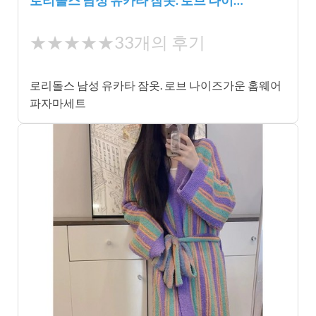
로리돌스 남성 유카타 잠옷. 로브 나이…
★
★★★★★
33개의 후기
★
★
로리돌스 남성 유카타 잠옷. 로브 나이즈가운 홈웨어
★
파자마세트
★