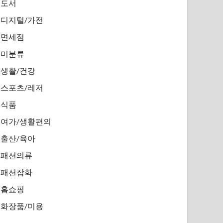
도서
디지털/가전
면세점
미분류
생활/건강
스포츠/레저
식품
여가/생활편의
출산/육아
패션의류
패션잡화
홈쇼핑
화장품/미용