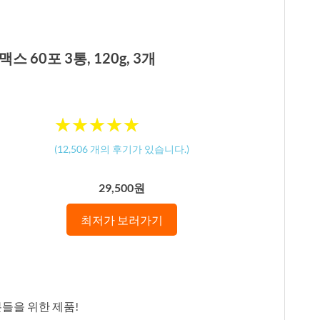
60포 3통, 120g, 3개
★
★
★
★
★
★
★
★
★
★
(
12,506
개의 후기가 있습니다.)
29,500원
최저가 보러가기
분들을 위한 제품!