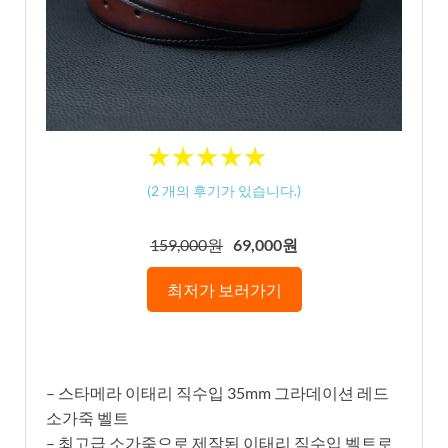
★
★
★
★
★
★
★
★
★
★
(
2
개의 후기가 있습니다.)
159,000원
69,000원
최저가 보러가기
– 스타메라 이태리 직수입 35mm 그라데이션 레드
소가죽 벨트
– 최고급 소가죽으로 제작된 이태리 직수입 벨트로