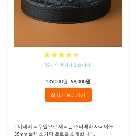
★
★
★
★
★
★
★
★
★
★
(
32
개의 후기가 있습니다.)
139,000원
59,000원
최저가 보러가기
– 이태리 직수입으로 제작된 스타메라 사피아노
35mm 블랙 소가죽 벨트를 소개합니다.