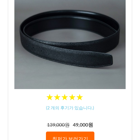
★
★
★
★
★
★
★
★
★
★
(
2
개의 후기가 있습니다.)
139,000원
49,000원
최저가 보러가기