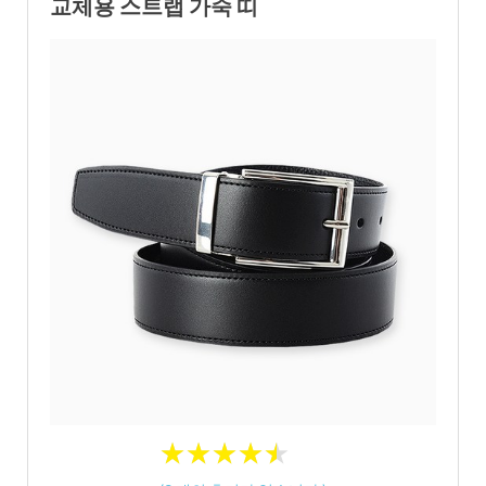
교체용 스트랩 가죽 띠
★
★
★
★
★
★
★
★
★
★