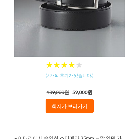
★
★
★
★
★
★
★
★
★
★
(
7
개의 후기가 있습니다.)
139,000원
59,000원
최저가 보러가기
– 이태리에서 수입한 스타메라 35mm 노말 양면 가