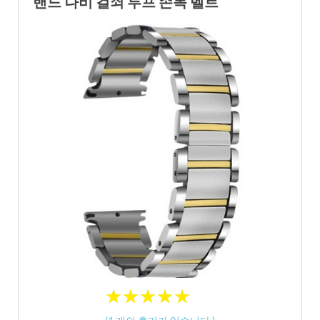
밴드 나비 걸쇠 루프 손목 벨트
★
★
★
★
★
★
★
★
★
★