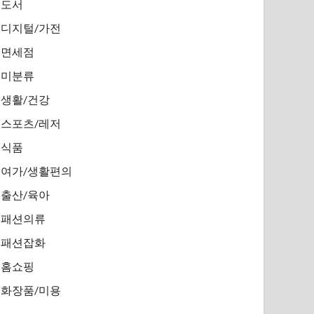
도서
디지털/가전
면세점
미분류
생활/건강
스포츠/레저
식품
여가/생활편의
출산/육아
패션의류
패션잡화
홈쇼핑
화장품/미용