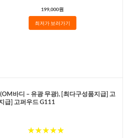
199,000원
최저가 보러가기
 (OM바디 – 유광 무광), [최다구성품지급] 고
지급] 고퍼우드 G111
★
★
★
★
★
★
★
★
★
★