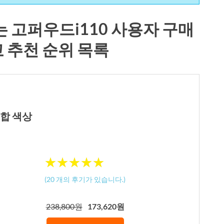
 고퍼우드i110 사용자 구매
교 추천 순위 목록
혼합 색상
★
★
★
★
★
★
★
★
★
★
(
20
개의 후기가 있습니다.)
238,800원
173,620원