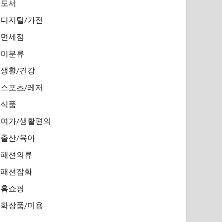
도서
디지털/가전
면세점
미분류
생활/건강
스포츠/레저
식품
여가/생활편의
출산/육아
패션의류
패션잡화
홈쇼핑
화장품/미용